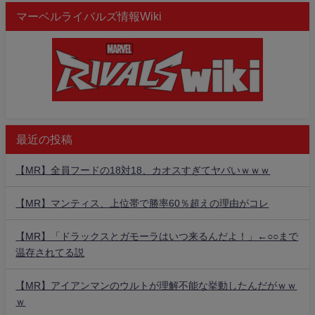
マーベルライバルズ情報Wiki
最近の投稿
【MR】全員フードの18対18、カオスすぎてヤバいｗｗｗ
【MR】マンティス、上位帯で勝率60％超えの理由がコレ
【MR】「ドラックスとガモーラはいつ来るんだよ！」←○○まで
温存されてる説
【MR】アイアンマンのウルトが理解不能な挙動したんだがｗｗ
ｗ