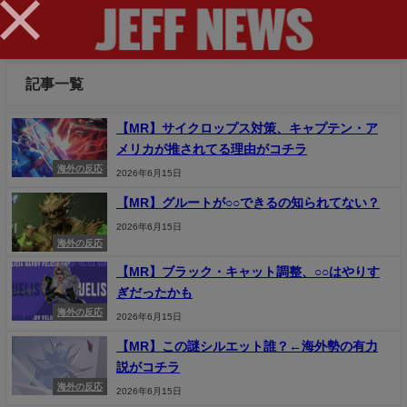
×
記事一覧
【MR】サイクロップス対策、キャプテン・ア
メリカが推されてる理由がコチラ
海外の反応
2026年6月15日
【MR】グルートが○○できるの知られてない？
2026年6月15日
海外の反応
【MR】ブラック・キャット調整、○○はやりす
ぎだったかも
海外の反応
2026年6月15日
【MR】この謎シルエット誰？←海外勢の有力
説がコチラ
海外の反応
2026年6月15日