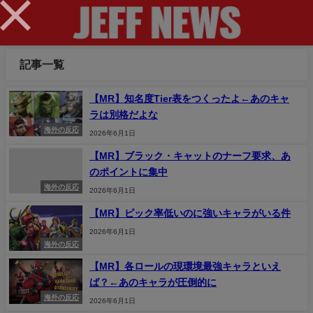
×
記事一覧
【MR】知名度Tier表をつくったよ←あのキャ
ラは別格だよな
海外の反応
2026年6月1日
【MR】ブラック・キャットのナーフ要求、あ
のポイントに集中
海外の反応
2026年6月1日
【MR】ピック率低いのに強いキャラがいる件
2026年6月1日
海外の反応
【MR】各ロールの現環境最強キャラといえ
ば？←あのキャラが圧倒的に
海外の反応
2026年6月1日