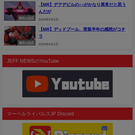
【MR】デアデビルの○○がかなり異常だと思う
んだが
海外の反応
2026年6月1日
【MR】デッドプール、実装半年の感想がコチ
ラ
海外の反応
2026年6月1日
JEFF NEWSのYouTube
マーベルライバルズJP Discord