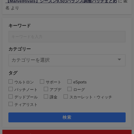
【MarvelRivals】シーズン9.5のバランス調整パッチまとめ
に
匿
名
より
キーワード
カテゴリー
タグ
ウルトロン
サポート
eSports
パッチノート
アプデ
ローグ
デッドプール
課金
スカーレット・ウィッチ
ティアリスト
検索