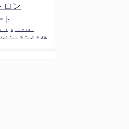
トロン
ート
ィッチ
ティアリスト
パッチノート
ローグ
課金