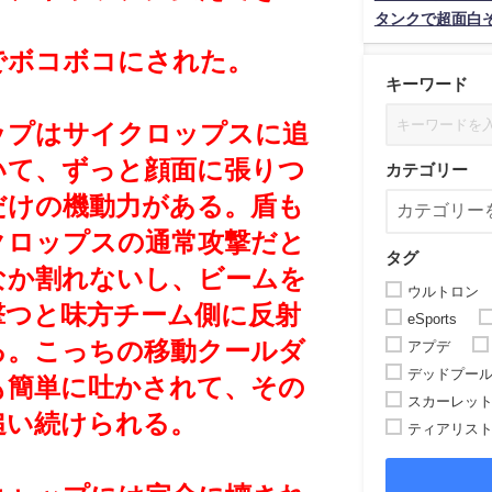
タンクで超面白
でボコボコにされた。
キーワード
ップはサイクロップスに追
いて、ずっと顔面に張りつ
カテゴリー
だけの機動力がある。盾も
クロップスの通常攻撃だと
タグ
なか割れないし、ビームを
ウルトロン
撃つと味方チーム側に反射
eSports
る。こっちの移動クールダ
アプデ
デッドプー
も簡単に吐かされて、その
スカーレッ
追い続けられる。
ティアリス