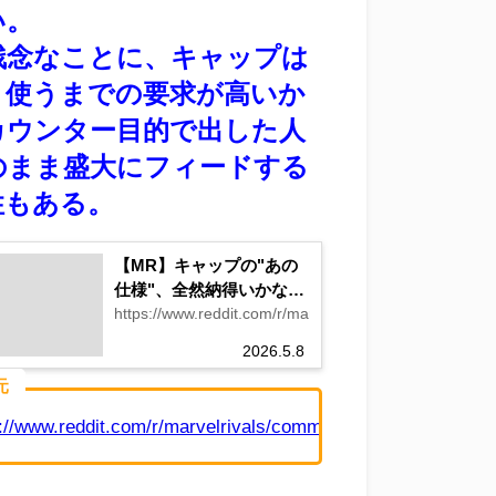
い。
残念なことに、キャップは
く使うまでの要求が高いか
カウンター目的で出した人
のまま盛大にフィードする
性もある。
【MR】キャップの"あの
仕様"、全然納得いかない
件
https://www.reddit.com/r/marvelrivals/comments/1t6a
2026.5.8
元
://www.reddit.com/r/marvelrivals/comments/1u5pqly/if_your