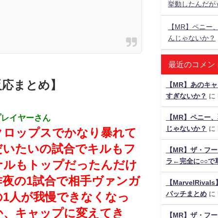
挙動したんだが
【MR】ペニー
んじゃないか？
最近のコメン
反応まとめ】
【MR】あのキ
すぎないか？
に
プレイヤーさん
【MR】ペニー、
じゃないか？
に
クロップスでかなり暴れて
だいたいの試合でキルもフ
【MR】ザ・フ
ラ←完全に○○で
ナルもトップだったんだけ
昨夜の1試合で相手ヴァンガ
【MarvelRiv
パッチまとめ
に
の1人が我慢できなくなっ
か、キャップに変えてき
【MR】ザ・フー