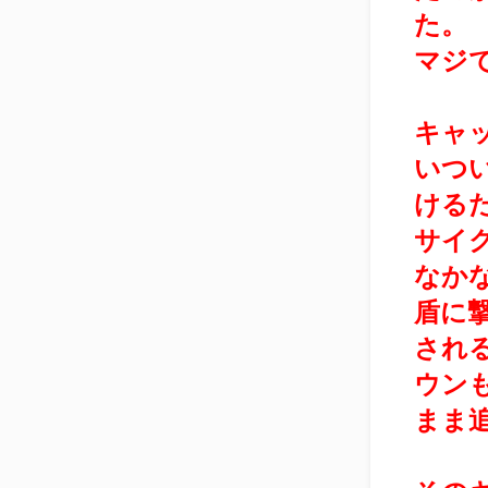
た。
マジ
キャ
いつ
ける
サイ
なか
盾に
され
ウン
まま