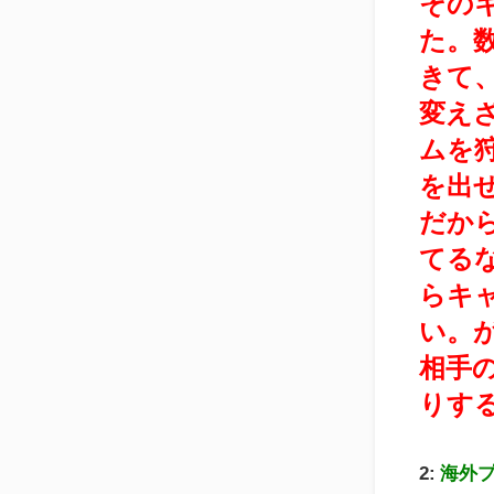
その
た。
きて
変え
ムを
を出
だか
てる
らキ
い。
相手
りす
2:
海外