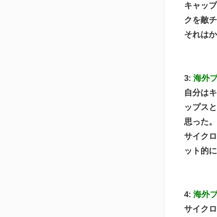
キャッ
クを敵
それは
3:
海外
自分は
ップス
思った
サイク
ット的
4:
海外
サイク