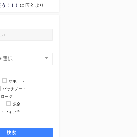
そう！！！
に
匿名
より
サポート
パッチノート
ローグ
ル
課金
ト・ウィッチ
ト
検索