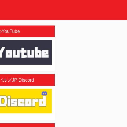
YouTube
ズJP Discord