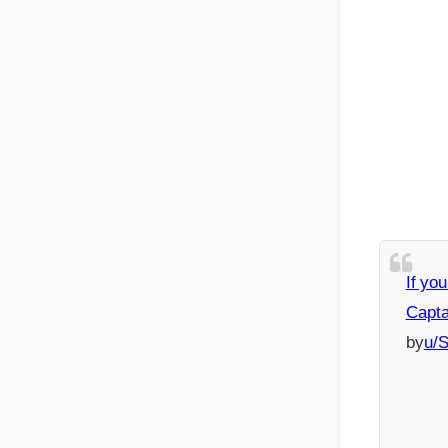
If yo
Capta
by
u/S