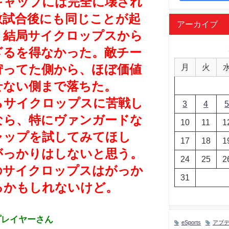
キャップには完全に壊され
数試合後にも同じことが起
アーカイブ
、結局サイクロップスから
ざるを得なかった。敵チー
月
火
狩ってた側から、ほぼ価値
せない側まで落ちた。
らサイクロップスに苦戦し
3
4
なら、特にヴァンガードな
10
11
1
ャップを試してみてほし
17
18
1
がっかりはしないと思う。
24
25
2
のサイクロップスはがっか
31
るかもしれないけど。
プレイヤーさん
eSports
アプ