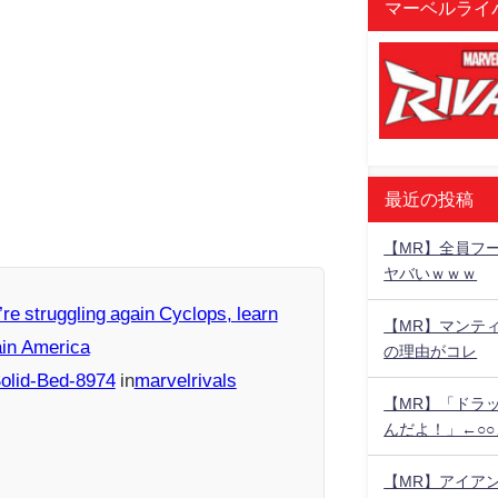
マーベルライバ
最近の投稿
【MR】全員フー
ヤバいｗｗｗ
u’re struggling again Cyclops, learn
【MR】マンテ
in America
の理由がコレ
olid-Bed-8974
in
marvelrivals
【MR】「ドラ
んだよ！」←○
【MR】アイア