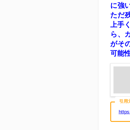
に強
ただ
上手
ら、
がそ
可能
引用
https