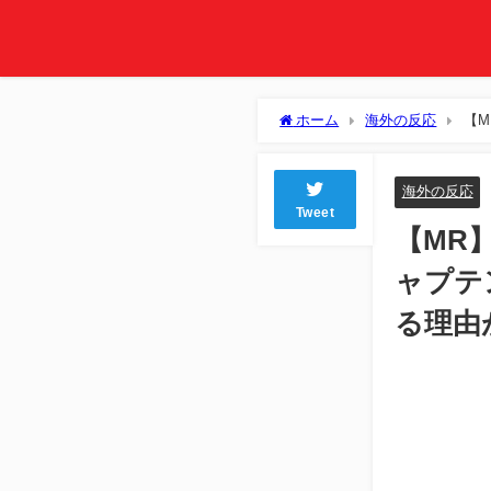
ホーム
海外の反応
【
されてる理由がコチラ
海外の反応
Tweet
【MR
ャプテ
る理由
L
Unmute
1