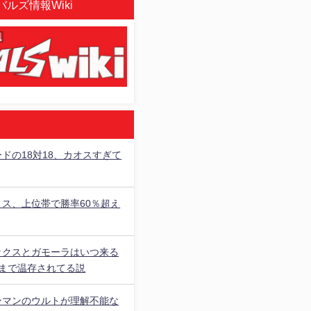
ルズ情報Wiki
ドの18対18、カオスすぎて
ィス、上位帯で勝率60％超え
ックスとガモーラはいつ来る
○まで温存されてる説
ンマンのウルトが理解不能な