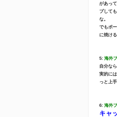
があっ
プして
な。
でもポー
に焼け
5:
海外
自分なら
実的に
っと上
6:
海外
キャ