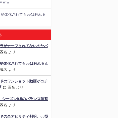
ｗｗｗ
、弱体化されても○○は狩れる
ト
ャラがナーフされてないのヤバ
匿名
より
弱体化されても○○は狩れるん
匿名
より
ードのワンショット動画がコチ
草
に
匿名
より
als】シーズン9.5のバランス調整
匿名
より
ドの全アビリティ判明、○○型