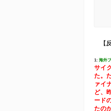
【
1:
海外
サイ
た。
ァイ
ど、
ード
たの