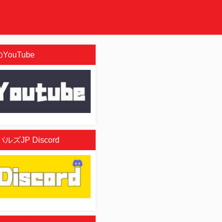
YouTube
ズJP Discord