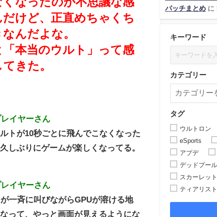
なくなったのが不思議な感
パッチまとめ
に
んだけど、正直めちゃくち
きなんだよな。
キーワード
と「本当のウルト」って感
してきた。
カテゴリー
タグ
プレイヤーさん
ウルトロン
ルトが10秒ごとに飛んでこなくなった
eSports
、久しぶりにゲームが楽しくなってる。
アプデ
デッドプー
スカーレッ
プレイヤーさん
ティアリス
ラが一斉に叫びながらGPUが溶ける地
くなって、やっと画面が見えるようにな