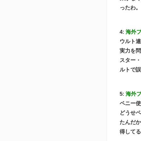
ったわ
4:
海外
ウルト
実力を
スター
ルトで
5:
海外
ペニー
どうせ
たんだ
得して