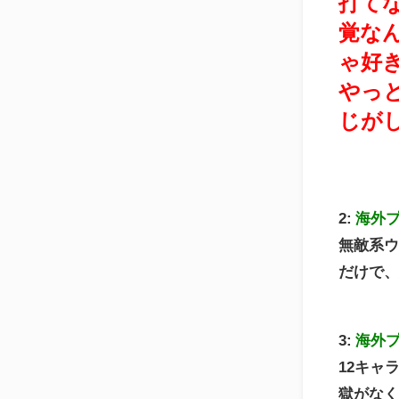
打て
覚な
ゃ好
やっ
じが
2:
海外
無敵系ウ
だけで
3:
海外
12キャ
獄がな