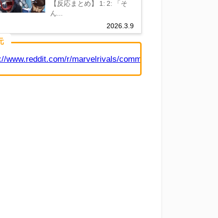
【反応まとめ】 1: 2: 「そ
や……
ん...
2026.3.9
元
s://www.reddit.com/r/marvelrivals/comments/1ryxgyq/barely