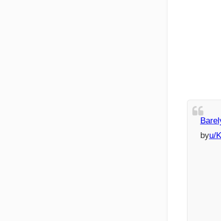
Barel
by
u/