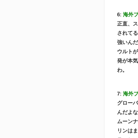
6:
海外
正直、
されて
強いん
ウルトが
発が本
わ。
7:
海外
グロー
んだよ
ムーン
リンは