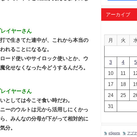
。
アーカイブ
プレイヤーさん
連打で生きてた連中が、これから本当の
月
火
問われることになるな。
・ロード使いやサイロック使いとか、ウ
3
4
誤魔化せなくなった今どうするんだろ。
10
11
1
17
18
1
プレイヤーさん
24
25
2
使いとしては今こそ食い時だわ。
31
ペニーのウルトは元から活用しにくかっ
から、みんなの分母が下がって相対的に
る気分。
eSports
アプ