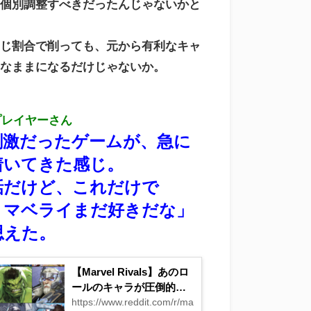
に個別調整すべきだったんじゃないかと
同じ割合で削っても、元から有利なキャ
利なままになるだけじゃないか。
プレイヤーさん
刺激だったゲームが、急に
着いてきた感じ。
話だけど、これだけで
、マベライまだ好きだな」
思えた。
【Marvel Rivals】あのロ
ールのキャラが圧倒的に
数多いのはなんでなん
https://www.reddit.com/r/marvelrivals/comments/1rojd