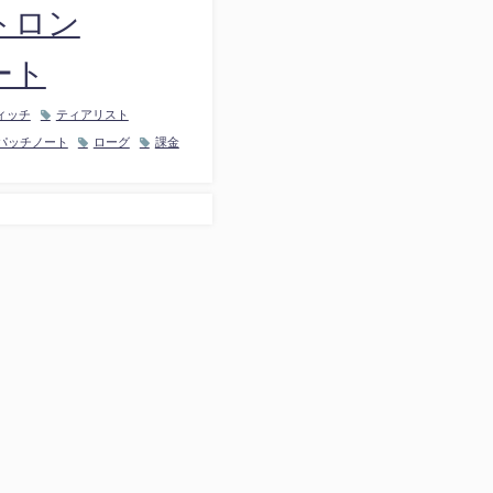
トロン
ート
ィッチ
ティアリスト
パッチノート
ローグ
課金