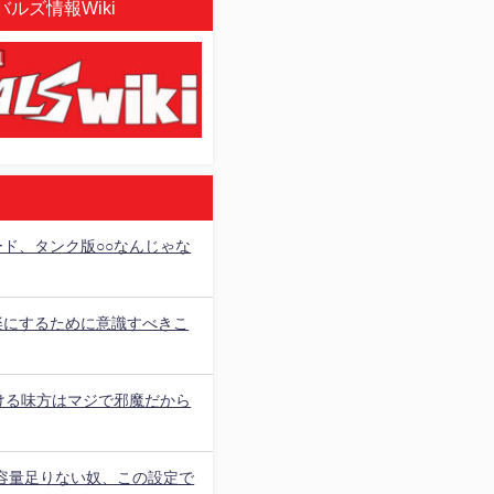
ルズ情報Wiki
ード、タンク版○○なんじゃな
楽にするために意識すべきこ
続ける味方はマジで邪魔だから
の容量足りない奴、この設定で