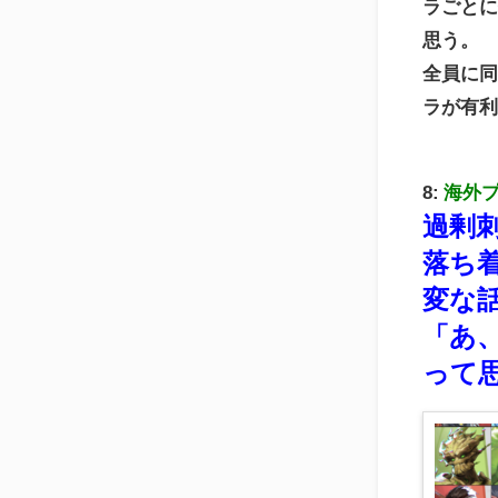
ラごと
思う。
全員に
ラが有
8:
海外
過剰
落ち
変な
「あ
って