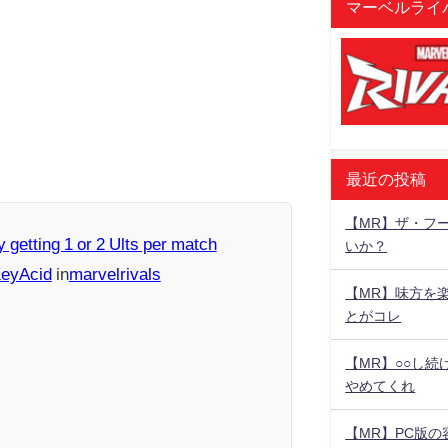
マーベルライバ
最近の投稿
【MR】ザ・フ
y getting 1 or 2 Ults per match
いか？
KeyAcid
in
marvelrivals
【MR】味方を
とがコレ
【MR】○○し
やめてくれ
【MR】PC版