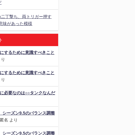
ぞ
の二丁撃ち、両トリガー押す
意味があった模様
ト
楽にするために意識すべきこと
より
楽にするために意識すべきこと
より
に必要なのは○○タンクなんだ
り
als】シーズン9.5のバランス調整
匿名
より
als】シーズン9.5のバランス調整