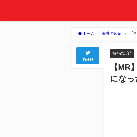
ホーム
海外の反応
【M
海外の反応
Tweet
【MR
になっ
Lo
Unmute
9.