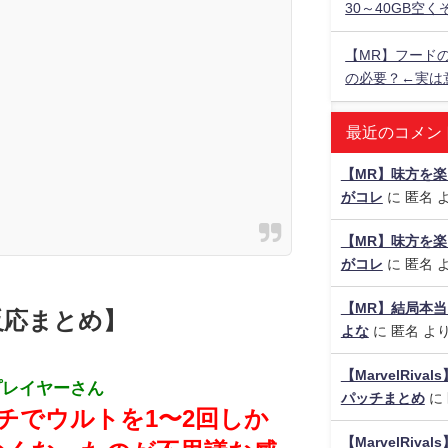
30～40GB空く
【MR】フード
の必要？←実は
最近のコメン
【MR】味方を
がコレ
に
匿名
【MR】味方を
がコレ
に
匿名
【MR】結局本当
反応まとめ】
よな
に
匿名
よ
【MarvelRiv
プレイヤーさん
パッチまとめ
に
チでウルトを1〜2回しか
【MarvelRiv