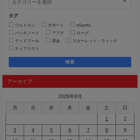
タグ
ウルトロン
サポート
eSports
パッチノート
アプデ
ローグ
デッドプール
課金
スカーレット・ウィッチ
ティアリスト
検索
アーカイブ
2026年8月
月
火
水
木
金
土
日
1
2
3
4
5
6
7
8
9