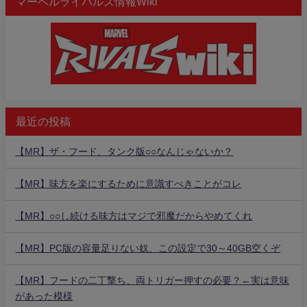
マーベルライバルズ情報Wiki
最近の投稿
【MR】ザ・フード、タンク版○○なんじゃないか？
【MR】味方を楽にするために意識すべきことがコレ
【MR】○○し続ける味方はマジで邪魔だからやめてくれ
【MR】PC版の容量足りない奴、この設定で30～40GB空くぞ
【MR】フードの二丁撃ち、両トリガー押すの必要？←実は意味
があった模様