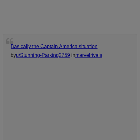
Basically the Captain America situation
by
u/Stunning-Parking2759
in
marvelrivals