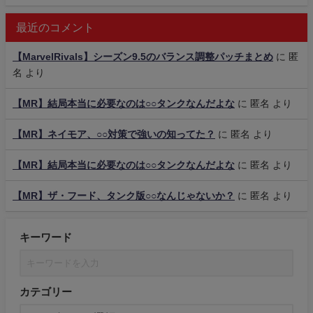
最近のコメント
【MarvelRivals】シーズン9.5のバランス調整パッチまとめ
に
匿
名
より
【MR】結局本当に必要なのは○○タンクなんだよな
に
匿名
より
【MR】ネイモア、○○対策で強いの知ってた？
に
匿名
より
【MR】結局本当に必要なのは○○タンクなんだよな
に
匿名
より
【MR】ザ・フード、タンク版○○なんじゃないか？
に
匿名
より
キーワード
カテゴリー