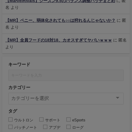
【MarvelRivals】シーズン9.5のバランス調整パッチまとめ
に
匿
名
より
【MR】ペニー、弱体化されても○○は狩れるんじゃないか？
に
匿
名
より
【MR】全員フードの18対18、カオスすぎてヤバいｗｗｗ
に
匿名
より
キーワード
カテゴリー
タグ
ウルトロン
サポート
eSports
パッチノート
アプデ
ローグ