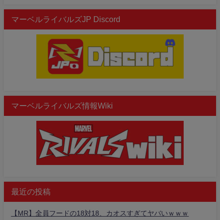
マーベルライバルズJP Discord
マーベルライバルズ情報Wiki
最近の投稿
【MR】全員フードの18対18、カオスすぎてヤバいｗｗｗ