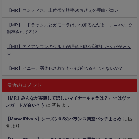
【MR】マンティス、上位帯で勝率60％超えの理由がコレ
【MR】「ドラックスとガモーラはいつ来るんだよ！」←○○まで
温存されてる説
【MR】アイアンマンのウルトが理解不能な挙動したんだがｗｗ
ｗ
【MR】ペニー、弱体化されても○○は狩れるんじゃないか？
最近のコメント
【MR】みんなが実装してほしいマイナーキャラは？←○○はヴァ
ンガードが合いそう
に
匿名
より
【MarvelRivals】シーズン9.5のバランス調整パッチまとめ
に
匿
名
より