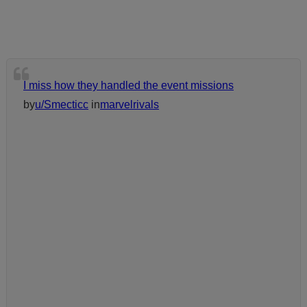
I miss how they handled the event missions
by
u/Smecticc
in
marvelrivals