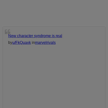
New character syndrome is real
by
u/FkQuaxk
in
marvelrivals