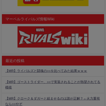
マーベルライバルズ情報Wiki
最近の投稿
【MR】ライバルズと闘魂の○○を比べてみた結果ｗｗｗ
【MR】ゴーストライダー、○○で実装されることが熱望されてる
模様
【MR】クローク＆ダガーと組ませるのは誰が正解？←火力重視
なら○○やぞ