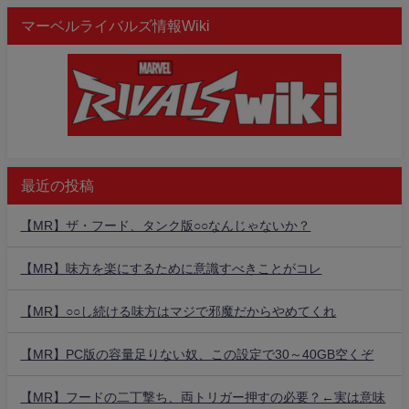
マーベルライバルズ情報Wiki
最近の投稿
【MR】ザ・フード、タンク版○○なんじゃないか？
【MR】味方を楽にするために意識すべきことがコレ
【MR】○○し続ける味方はマジで邪魔だからやめてくれ
【MR】PC版の容量足りない奴、この設定で30～40GB空くぞ
【MR】フードの二丁撃ち、両トリガー押すの必要？←実は意味