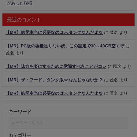
があった模様
最近のコメント
【MR】結局本当に必要なのは○○タンクなんだよな
に
匿名
より
【MR】PC版の容量足りない奴、この設定で30～40GB空くぞ
に
匿名
より
【MR】味方を楽にするために意識すべきことがコレ
に
匿名
より
【MR】ザ・フード、タンク版○○なんじゃないか？
に
匿名
より
【MR】結局本当に必要なのは○○タンクなんだよな
に
匿名
より
キーワード
カテゴリー