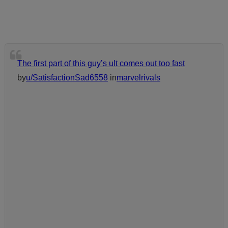
The first part of this guy’s ult comes out too fast
by
u/SatisfactionSad6558
in
marvelrivals