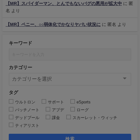
【MR】スパイダーマン、とんでもないバグの悪用が拡大中
に
匿
名
より
【MR】ペニー、○○弱体化でかなりヤバい状況に
に
匿名
より
キーワード
カテゴリー
タグ
ウルトロン
サポート
eSports
パッチノート
アプデ
ローグ
デッドプール
課金
スカーレット・ウィッチ
ティアリスト
検索