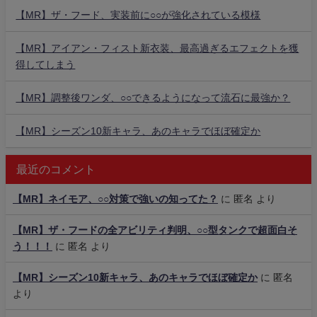
【MR】ザ・フード、実装前に○○が強化されている模様
【MR】アイアン・フィスト新衣装、最高過ぎるエフェクトを獲
得してしまう
【MR】調整後ワンダ、○○できるようになって流石に最強か？
【MR】シーズン10新キャラ、あのキャラでほぼ確定か
最近のコメント
【MR】ネイモア、○○対策で強いの知ってた？
に
匿名
より
【MR】ザ・フードの全アビリティ判明、○○型タンクで超面白そ
う！！！
に
匿名
より
【MR】シーズン10新キャラ、あのキャラでほぼ確定か
に
匿名
より