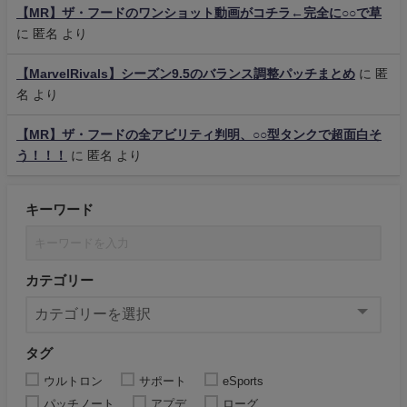
【MR】ザ・フードのワンショット動画がコチラ←完全に○○で草
に
匿名
より
【MarvelRivals】シーズン9.5のバランス調整パッチまとめ
に
匿
名
より
【MR】ザ・フードの全アビリティ判明、○○型タンクで超面白そ
う！！！
に
匿名
より
キーワード
カテゴリー
タグ
ウルトロン
サポート
eSports
パッチノート
アプデ
ローグ