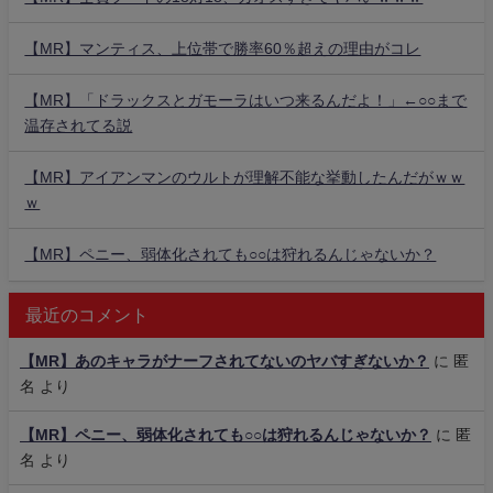
【MR】マンティス、上位帯で勝率60％超えの理由がコレ
【MR】「ドラックスとガモーラはいつ来るんだよ！」←○○まで
温存されてる説
【MR】アイアンマンのウルトが理解不能な挙動したんだがｗｗ
ｗ
【MR】ペニー、弱体化されても○○は狩れるんじゃないか？
最近のコメント
【MR】あのキャラがナーフされてないのヤバすぎないか？
に
匿
名
より
【MR】ペニー、弱体化されても○○は狩れるんじゃないか？
に
匿
名
より