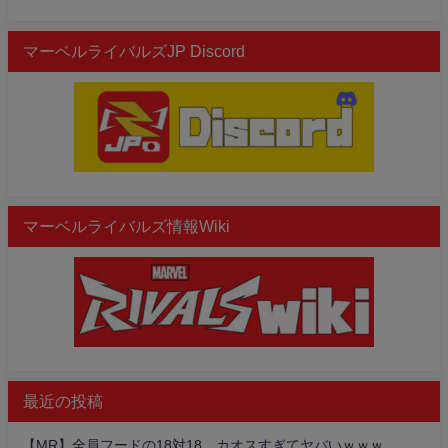
マーベルライバルズJP Discord
マーベルライバルズ情報Wiki
最近の投稿
【MR】全員フードの18対18、カオスすぎてヤバいｗｗｗ