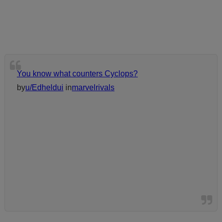
You know what counters Cyclops?
by
u/Edheldui
in
marvelrivals