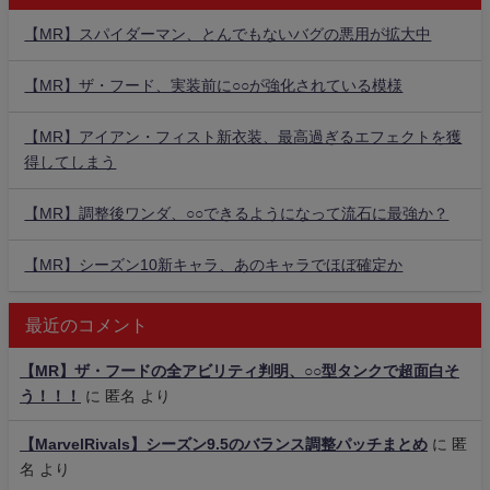
【MR】スパイダーマン、とんでもないバグの悪用が拡大中
【MR】ザ・フード、実装前に○○が強化されている模様
【MR】アイアン・フィスト新衣装、最高過ぎるエフェクトを獲
得してしまう
【MR】調整後ワンダ、○○できるようになって流石に最強か？
【MR】シーズン10新キャラ、あのキャラでほぼ確定か
最近のコメント
【MR】ザ・フードの全アビリティ判明、○○型タンクで超面白そ
う！！！
に
匿名
より
【MarvelRivals】シーズン9.5のバランス調整パッチまとめ
に
匿
名
より