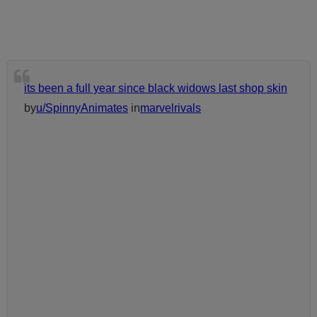
its been a full year since black widows last shop skin
by
u/SpinnyAnimates
in
marvelrivals