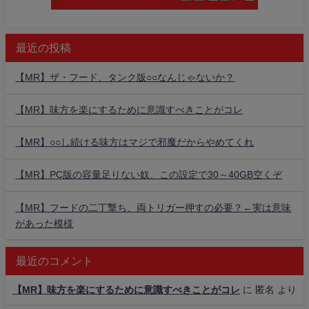
最近の投稿
【MR】ザ・フード、タンク版○○なんじゃないか？
【MR】味方を楽にするために意識すべきことがコレ
【MR】○○し続ける味方はマジで邪魔だからやめてくれ
【MR】PC版の容量足りない奴、この設定で30～40GB空くぞ
【MR】フードの二丁撃ち、両トリガー押すの必要？←実は意味
があった模様
最近のコメント
【MR】味方を楽にするために意識すべきことがコレ
に
匿名
より