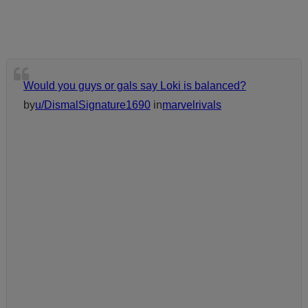
Would you guys or gals say Loki is balanced?
by
u/DismalSignature1690
in
marvelrivals