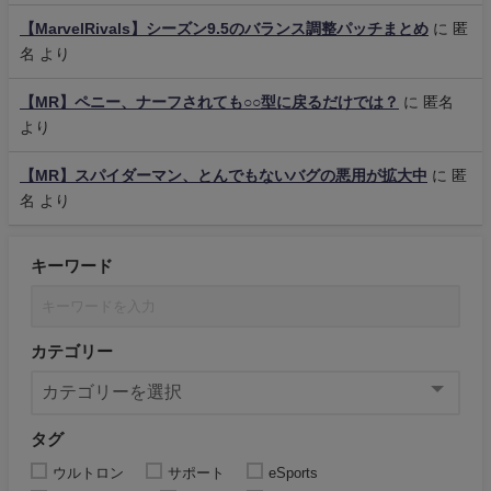
【MarvelRivals】シーズン9.5のバランス調整パッチまとめ
に
匿
名
より
【MR】ペニー、ナーフされても○○型に戻るだけでは？
に
匿名
より
【MR】スパイダーマン、とんでもないバグの悪用が拡大中
に
匿
名
より
キーワード
カテゴリー
タグ
ウルトロン
サポート
eSports