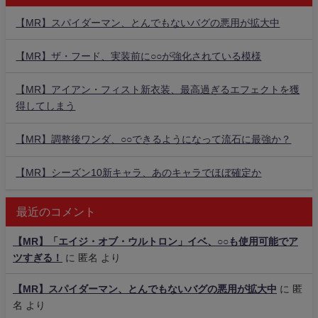
【MR】スパイダーマン、とんでもないバグの悪用が拡大中
【MR】ザ・フード、実装前に○○が強化されている模様
【MR】アイアン・フィスト新衣装、最高過ぎるエフェクトを獲
得してしまう
【MR】調整後ワンダ、○○できるようになって流石に最強か？
【MR】シーズン10新キャラ、あのキャラでほぼ確定か
最近のコメント
【MR】「エイジ・オブ・ウルトロン」イベ、○○も使用可能でア
ツすぎる！
に
匿名
より
【MR】スパイダーマン、とんでもないバグの悪用が拡大中
に
匿
名
より