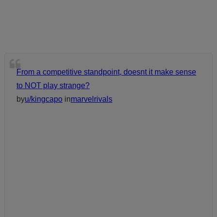
From a competitive standpoint, doesnt it make sense
to NOT play strange?
by
u/kingcapo
in
marvelrivals