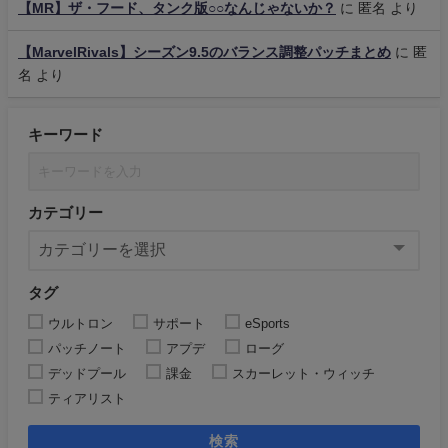
【MR】ザ・フード、タンク版○○なんじゃないか？
に
匿名
より
【MarvelRivals】シーズン9.5のバランス調整パッチまとめ
に
匿
名
より
キーワード
カテゴリー
タグ
ウルトロン
サポート
eSports
パッチノート
アプデ
ローグ
デッドプール
課金
スカーレット・ウィッチ
ティアリスト
検索