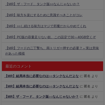
【MR】ザ・フード、タンク版○○なんじゃないか？
【MR】味方を楽にするために意識すべきことがコレ
【MR】○○し続ける味方はマジで邪魔だからやめてくれ
【MR】PC版の容量足りない奴、この設定で30～40GB空くぞ
【MR】フードの二丁撃ち、両トリガー押すの必要？←実は意味
があった模様
最近のコメント
【MR】結局本当に必要なのは○○タンクなんだよな
に
匿名
より
【MR】結局本当に必要なのは○○タンクなんだよな
に
匿名
より
【MR】ザ・フード、タンク版○○なんじゃないか？
に
匿名
より