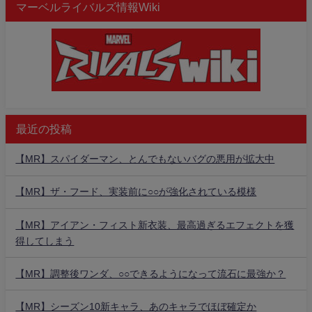
マーベルライバルズ情報Wiki
最近の投稿
【MR】スパイダーマン、とんでもないバグの悪用が拡大中
【MR】ザ・フード、実装前に○○が強化されている模様
【MR】アイアン・フィスト新衣装、最高過ぎるエフェクトを獲
得してしまう
【MR】調整後ワンダ、○○できるようになって流石に最強か？
【MR】シーズン10新キャラ、あのキャラでほぼ確定か