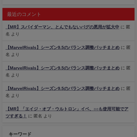
最近のコメント
【MR】スパイダーマン、とんでもないバグの悪用が拡大中
に
匿
名
より
【MarvelRivals】シーズン9.5のバランス調整パッチまとめ
に
匿
名
より
【MarvelRivals】シーズン9.5のバランス調整パッチまとめ
に
匿
名
より
【MarvelRivals】シーズン9.5のバランス調整パッチまとめ
に
匿
名
より
【MR】「エイジ・オブ・ウルトロン」イベ、○○も使用可能でア
ツすぎる！
に
匿名
より
キーワード