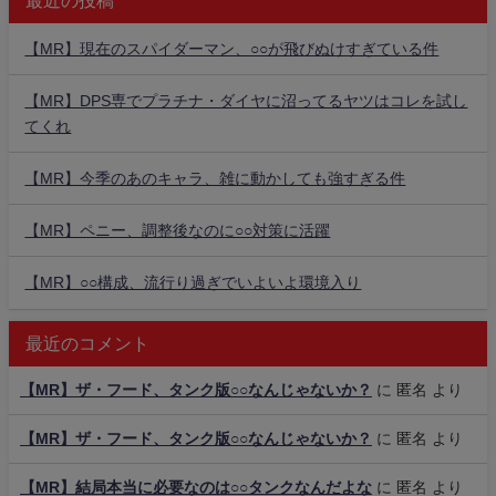
最近の投稿
【MR】現在のスパイダーマン、○○が飛びぬけすぎている件
【MR】DPS専でプラチナ・ダイヤに沼ってるヤツはコレを試し
てくれ
【MR】今季のあのキャラ、雑に動かしても強すぎる件
【MR】ペニー、調整後なのに○○対策に活躍
【MR】○○構成、流行り過ぎでいよいよ環境入り
最近のコメント
【MR】ザ・フード、タンク版○○なんじゃないか？
に
匿名
より
【MR】ザ・フード、タンク版○○なんじゃないか？
に
匿名
より
【MR】結局本当に必要なのは○○タンクなんだよな
に
匿名
より