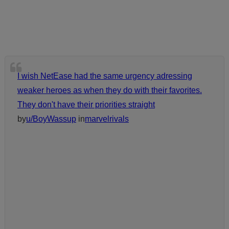
I wish NetEase had the same urgency adressing
weaker heroes as when they do with their favorites.
They don't have their priorities straight
by
u/BoyWassup
in
marvelrivals