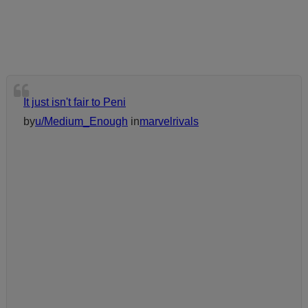
It just isn't fair to Peni
by
u/Medium_Enough
in
marvelrivals