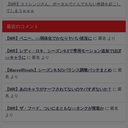
【MR】ストレンジさん、ポータルでとんでもない奇跡を起こし
てしまうｗｗｗ
最近のコメント
【MR】ペニー、○○弱体化でかなりヤバい状況に
に
匿名
より
【MR】レディ・ロキ、シーズン9.5で専用モーション追加でほぼ
○○キャラに
に
匿名
より
【MarvelRivals】シーズン9.5のバランス調整パッチまとめ
に
匿
名
より
【MR】あのキャラがナーフされてないのヤバすぎないか？
に
匿
名
より
【MR】ザ・フード、ついにまともな○○タンクが実装か
に
匿名
より