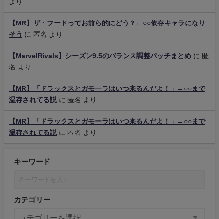
より
【MR】ザ・フードってお前ら的にどう？←○○依存キャラになり
そう
に
匿名
より
【MarvelRivals】シーズン9.5のバランス調整パッチまとめ
に
匿
名
より
【MR】「ドラックスとガモーラはいつ来るんだよ！」←○○まで
温存されてる説
に
匿名
より
【MR】「ドラックスとガモーラはいつ来るんだよ！」←○○まで
温存されてる説
に
匿名
より
キーワード
カテゴリー