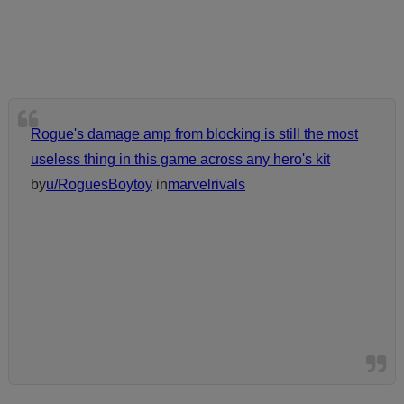
Rogue's damage amp from blocking is still the most
useless thing in this game across any hero's kit
by
u/RoguesBoytoy
in
marvelrivals