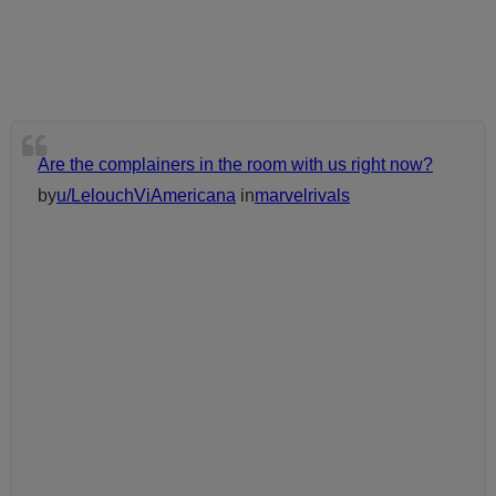
Are the complainers in the room with us right now?
by
u/LelouchViAmericana
in
marvelrivals