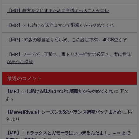
【MR】味方を楽にするために意識すべきことがコレ
【MR】○○し続ける味方はマジで邪魔だからやめてくれ
【MR】PC版の容量足りない奴、この設定で30～40GB空くぞ
【MR】フードの二丁撃ち、両トリガー押すの必要？←実は意味
があった模様
最近のコメント
【MR】○○し続ける味方はマジで邪魔だからやめてくれ
に
匿名
より
【MarvelRivals】シーズン9.5のバランス調整パッチまとめ
に
匿
名
より
【MR】「ドラックスとガモーラはいつ来るんだよ！」←○○まで