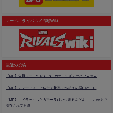
マーベルライバルズ情報Wiki
最近の投稿
【MR】全員フードの18対18、カオスすぎてヤバいｗｗｗ
【MR】マンティス、上位帯で勝率60％超えの理由がコレ
【MR】「ドラックスとガモーラはいつ来るんだよ！」←○○まで
温存されてる説