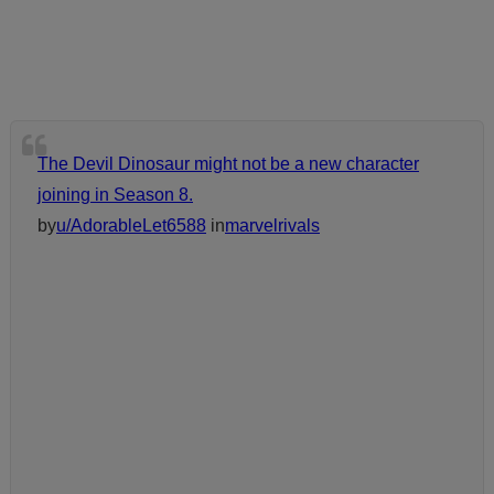
The Devil Dinosaur might not be a new character
joining in Season 8.
by
u/AdorableLet6588
in
marvelrivals