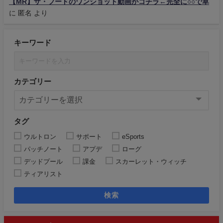
【MR】ザ・フードのワンショット動画がコチラ←完全に○○で草
に
匿名
より
キーワード
カテゴリー
タグ
ウルトロン
サポート
eSports
パッチノート
アプデ
ローグ
デッドプール
課金
スカーレット・ウィッチ
ティアリスト
検索