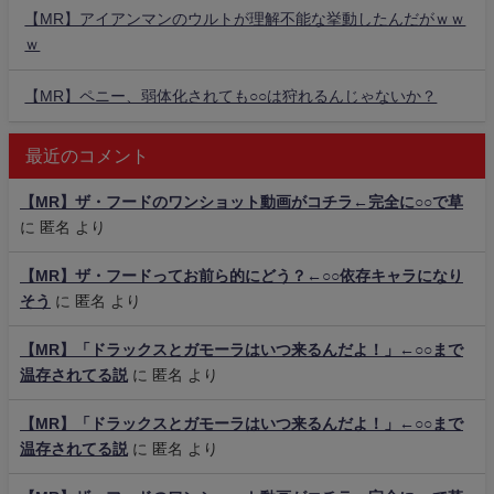
【MR】アイアンマンのウルトが理解不能な挙動したんだがｗｗ
ｗ
【MR】ペニー、弱体化されても○○は狩れるんじゃないか？
最近のコメント
【MR】ザ・フードのワンショット動画がコチラ←完全に○○で草
に
匿名
より
【MR】ザ・フードってお前ら的にどう？←○○依存キャラになり
そう
に
匿名
より
【MR】「ドラックスとガモーラはいつ来るんだよ！」←○○まで
温存されてる説
に
匿名
より
【MR】「ドラックスとガモーラはいつ来るんだよ！」←○○まで
温存されてる説
に
匿名
より