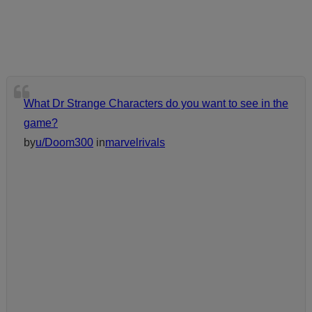
What Dr Strange Characters do you want to see in the
game?
by
u/Doom300
in
marvelrivals