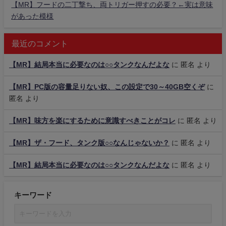
【MR】フードの二丁撃ち、両トリガー押すの必要？←実は意味
があった模様
最近のコメント
【MR】結局本当に必要なのは○○タンクなんだよな
に
匿名
より
【MR】PC版の容量足りない奴、この設定で30～40GB空くぞ
に
匿名
より
【MR】味方を楽にするために意識すべきことがコレ
に
匿名
より
【MR】ザ・フード、タンク版○○なんじゃないか？
に
匿名
より
【MR】結局本当に必要なのは○○タンクなんだよな
に
匿名
より
キーワード