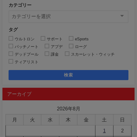
カテゴリー
タグ
ウルトロン
サポート
eSports
パッチノート
アプデ
ローグ
デッドプール
課金
スカーレット・ウィッチ
ティアリスト
検索
アーカイブ
2026年8月
月
火
水
木
金
土
日
1
2