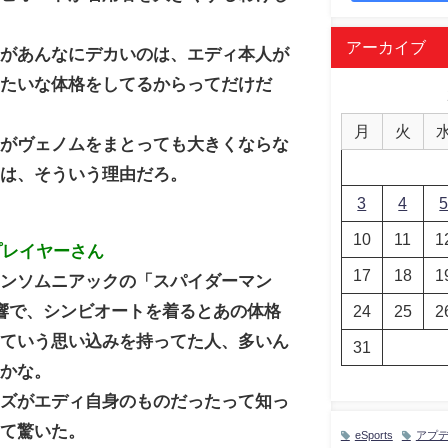
。
アーカイブ
ムがあんなにデカいのは、エディ本人が
みたいな体格をしてるからってだけだ
月
火
ーがヴェノムをまとっても大きくならな
のは、そういう理由だろ。
3
4
10
11
1
プレイヤーさん
17
18
1
インソムニアックの「スパイダーマン
響で、シンビオートを着るとあの体格
24
25
2
っていう思い込みを持ってた人、多いん
31
いかな。
イズがエディ自身のものだったって知っ
めて驚いた。
eSports
アプ