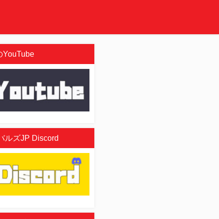
YouTube
ズJP Discord