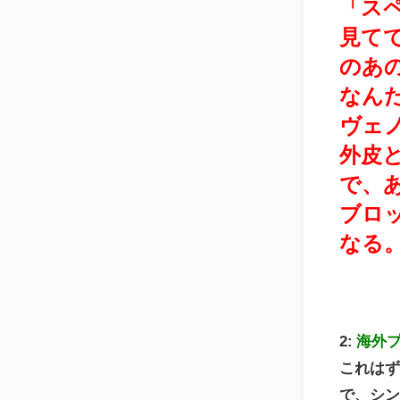
「ス
見て
のあ
なん
ヴェ
外皮
で、
ブロ
なる
2:
海外
これは
で、シ