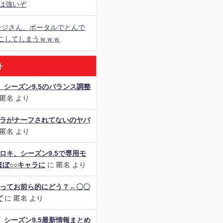
ては強いぞ
ンジさん、ポータルでとんで
こしてしまうｗｗｗ
ト
als】シーズン9.5のバランス調整
匿名
より
ャラがナーフされてないのヤバ
匿名
より
ロキ、シーズン9.5で専用モ
ぼ○○キャラに
に
匿名
より
境ってお前ら的にどう？←〇〇
ど
に
匿名
より
als】シーズン9.5最新情報まとめ