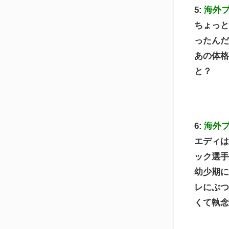
5:
海外
ちょっ
ったん
あの体
と？
6:
海外
エディ
ック選
幼少期
レにぶ
くて執