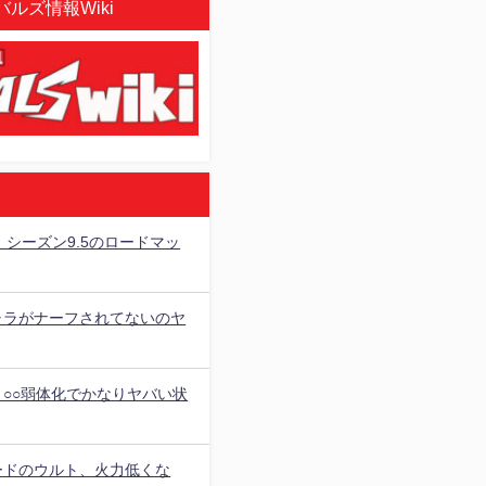
ルズ情報Wiki
als】シーズン9.5のロードマッ
ャラがナーフされてないのヤ
、○○弱体化でかなりヤバい状
ードのウルト、火力低くな