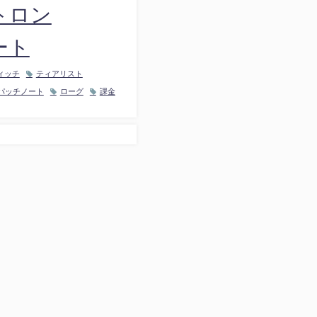
トロン
ート
ィッチ
ティアリスト
パッチノート
ローグ
課金