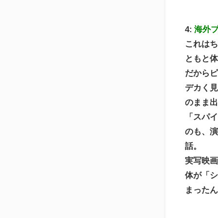
4:
海外
これは
ともと
だから
デカく
のまま
「スパイ
のも、
話。
実写映
体が「
まった