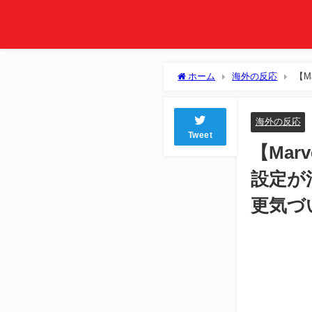
ホーム
海外の反応
【M
とに今更気づいてしまった
海外の反応
Tweet
【Marv
設定が
更気づ
Lo
Unmute
9.