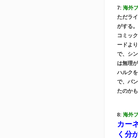
7:
海外
ただラ
がする
コミッ
ードよ
で、シ
は無理
ハルクを
で、バ
たのか
8:
海外
カー
く分