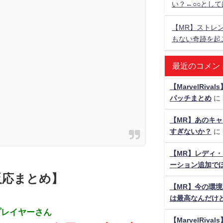
い？←○○とし
【MR】ストレ
もない奇跡を起
最近のコメン
【MarvelRiv
パッチまとめ
に
【MR】あのキ
すぎないか？
に
【MR】レディ・
ーション追加でほ
反応まとめ】
【MR】今の環
は最高なんだけ
プレイヤーさん
【MarvelRiv