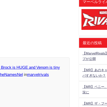
マーベルライバ
最近の投稿
【MarvelRiv
プが公開
 Brock is HUGE and Venom is tiny
【MR】あのキ
TheNamesNel
in
marvelrivals
バすぎないか？
【MR】ペニー
況に
【MR】ザ・フ