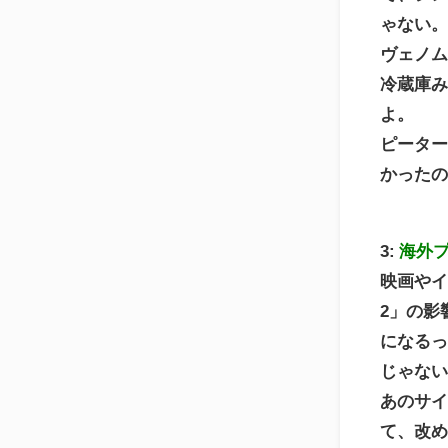
ゃない
ヴェノ
冷蔵庫
よ。
ピータ
かった
3:
海外
映画や
2」の影
になる
じゃな
あのサ
て、改