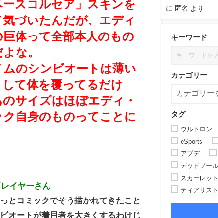
ペースコルセア」スキンを
に
匿名
より
て気づいたんだが、エディ
の巨体って全部本人のもの
キーワード
だよな。
ノムのシンビオートは薄い
カテゴリー
として体を覆ってるだけ
あのサイズはほぼエディ・
タグ
ック自身のものってことに
ウルトロン
。
eSports
アプデ
デッドプー
スカーレッ
プレイヤーさん
ティアリス
ずっとコミックでそう描かれてきたこと
ンビオートが着用者を大きくするわけじ