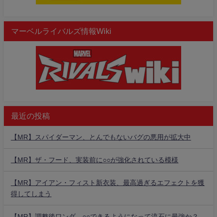
マーベルライバルズ情報Wiki
最近の投稿
【MR】スパイダーマン、とんでもないバグの悪用が拡大中
【MR】ザ・フード、実装前に○○が強化されている模様
【MR】アイアン・フィスト新衣装、最高過ぎるエフェクトを獲
得してしまう
【MR】調整後ワンダ、○○できるようになって流石に最強か？