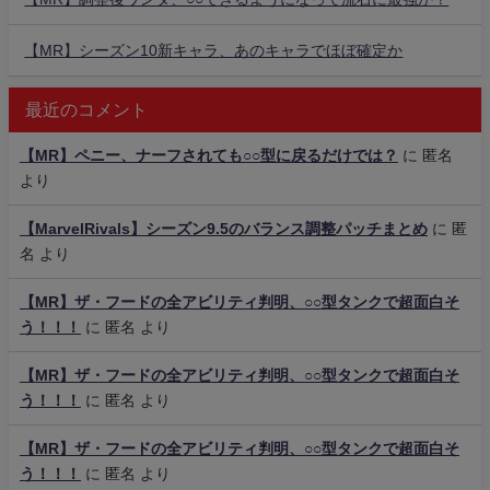
【MR】シーズン10新キャラ、あのキャラでほぼ確定か
最近のコメント
【MR】ペニー、ナーフされても○○型に戻るだけでは？
に
匿名
より
【MarvelRivals】シーズン9.5のバランス調整パッチまとめ
に
匿
名
より
【MR】ザ・フードの全アビリティ判明、○○型タンクで超面白そ
う！！！
に
匿名
より
【MR】ザ・フードの全アビリティ判明、○○型タンクで超面白そ
う！！！
に
匿名
より
【MR】ザ・フードの全アビリティ判明、○○型タンクで超面白そ
う！！！
に
匿名
より