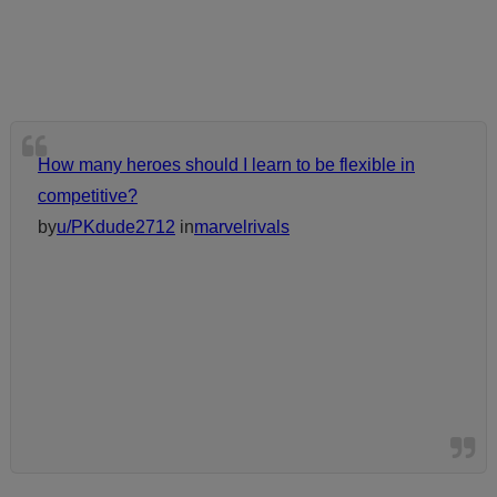
How many heroes should I learn to be flexible in
competitive?
by
u/PKdude2712
in
marvelrivals