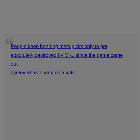
People keep banning meta picks only to get
absolutely destroyed by MK.. since the game came
out
by
u/overbread
in
marvelrivals