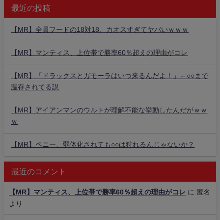
最近の投稿
【MR】全員フードの18対18、カオスすぎてヤバいｗｗｗ
【MR】マンティス、上位帯で勝率60％超えの理由がコレ
【MR】「ドラックスとガモーラはいつ来るんだよ！」←○○まで
温存されてる説
【MR】アイアンマンのウルトが理解不能な挙動したんだがｗｗ
ｗ
【MR】ペニー、弱体化されても○○は狩れるんじゃないか？
最近のコメント
【MR】マンティス、上位帯で勝率60％超えの理由がコレ
に
匿名
より