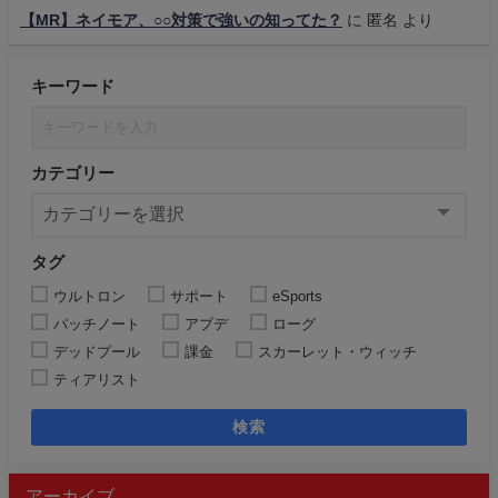
【MR】ネイモア、○○対策で強いの知ってた？
に
匿名
より
キーワード
カテゴリー
タグ
ウルトロン
サポート
eSports
パッチノート
アプデ
ローグ
デッドプール
課金
スカーレット・ウィッチ
ティアリスト
検索
アーカイブ