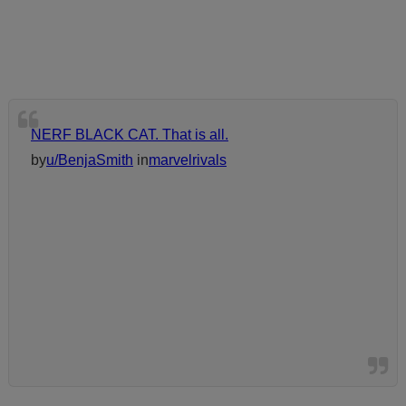
NERF BLACK CAT. That is all.
by
u/BenjaSmith
in
marvelrivals