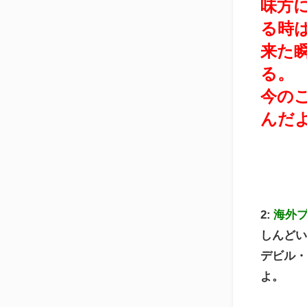
味方
る時
来た
る。
今の
んだ
2:
海外
しんど
デビル
よ。