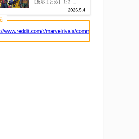
【反応まとめ】 1: 2: ...
2026.5.4
元
s://www.reddit.com/r/marvelrivals/comments/1tgptlu/hes_ei