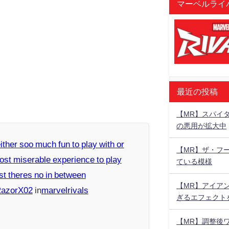
マーベルライバ
最近の投稿
【MR】スパイ
の悪用が拡大中
ither soo much fun to play with or
【MR】ザ・フ
ost miserable experience to play
ている模様
st theres no in between
【MR】アイア
RazorX02
in
marvelrivals
ぎるエフェクト
【MR】調整後