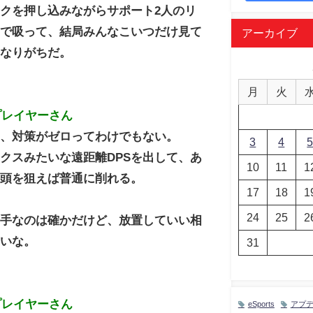
クを押し込みながらサポート2人のリ
まで吸って、結局みんなこいつだけ見て
アーカイブ
になりがちだ。
月
火
プレイヤーさん
え、対策がゼロってわけでもない。
3
4
クスみたいな遠距離DPSを出して、あ
10
11
1
い頭を狙えば普通に削れる。
17
18
1
24
25
2
相手なのは確かだけど、放置していい相
ないな。
31
プレイヤーさん
eSports
アプ