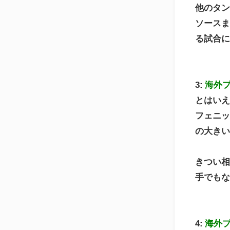
他のタン
ソース
る試合
3:
海外
とはい
フェニッ
の大き
きつい
手でも
4:
海外