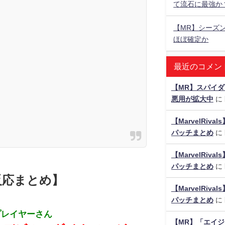
て流石に最強か
【MR】シーズ
ほぼ確定か
最近のコメン
【MR】スパイ
悪用が拡大中
に
【MarvelRiv
パッチまとめ
に
【MarvelRiv
パッチまとめ
に
反応まとめ】
【MarvelRiv
パッチまとめ
に
プレイヤーさん
【MR】「エイ