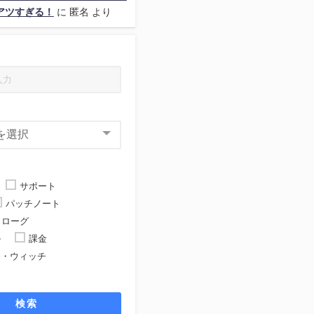
アツすぎる！
に
匿名
より
サポート
パッチノート
ローグ
ル
課金
ト・ウィッチ
ト
検索