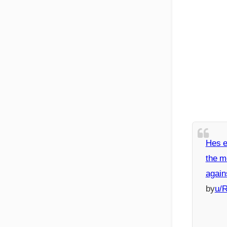
Hes e
the m
again
by
u/