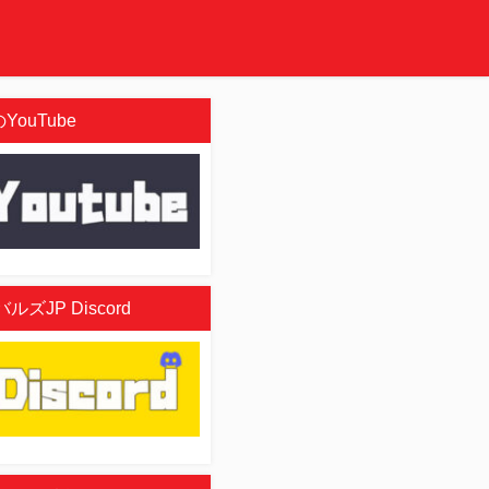
YouTube
ズJP Discord