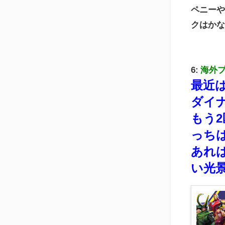
ペニー
クはか
6:
海外
最近
ダイ
もう
っち
あれ
い光