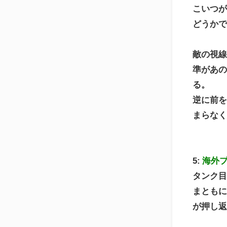
こいつ
どうか
敵の視
準があ
る。
逆に前
まらな
5:
海外
タンク
まともに
が押し