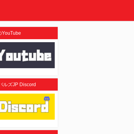
YouTube
ズJP Discord