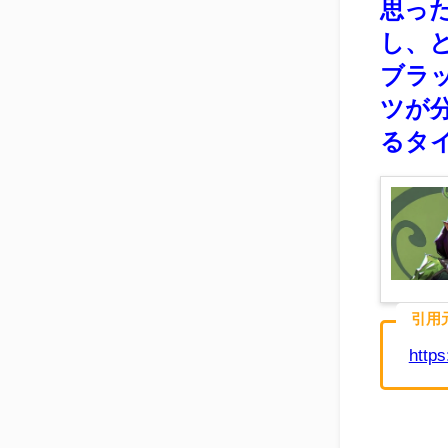
思っ
し、
ブラ
ツが
るタ
引用
https