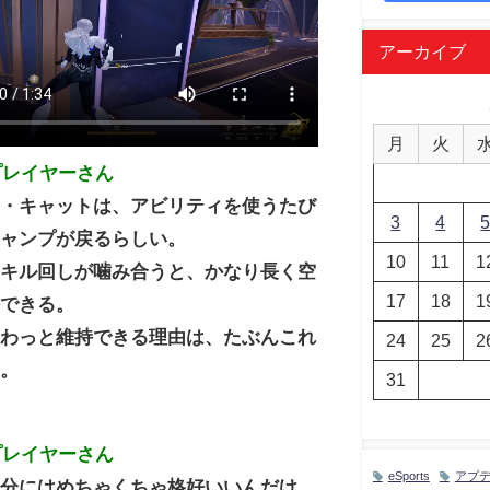
アーカイブ
月
火
プレイヤーさん
ク・キャットは、アビリティを使うたび
3
4
ジャンプが戻るらしい。
10
11
1
スキル回しが噛み合うと、かなり長く空
17
18
1
持できる。
ふわっと維持できる理由は、たぶんこれ
24
25
2
う。
31
プレイヤーさん
eSports
アプ
る分にはめちゃくちゃ格好いいんだけ