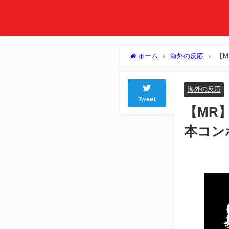
ホーム
海外の反応
【
海外の反応
Tweet
【MR
本コン