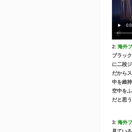
2:
海外
ブラッ
に二段
だから
中を維
空中を
だと思
3:
海外
見てい