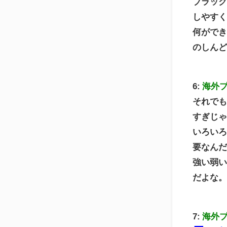
ブラッ
しやす
何がで
のしん
6:
海外
それで
すぎじ
いろい
要なん
強い弱
だよな
7:
海外