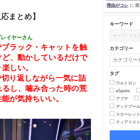
理由がコレ
に
匿
反応まとめ】
キーワード
プレイヤーさん
でブラック・キャットを触
カテゴリー
けど、動かしているだけで
り楽しい。
タグ
で切り返しながら一気に詰
ウルトロン
れるし、噛み合った時の荒
eSports
性能が気持ちいい。
アプデ
デッドプー
スカーレッ
ティアリス