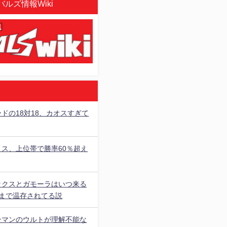
ルズ情報Wiki
ドの18対18、カオスすぎて
ィス、上位帯で勝率60％超え
ックスとガモーラはいつ来る
○まで温存されてる説
ンマンのウルトが理解不能な