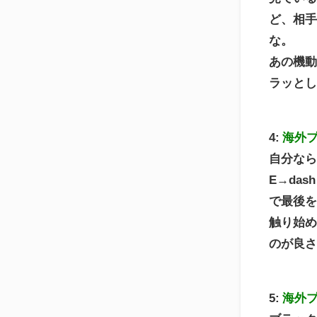
ど、相
な。
あの機
ラッと
4:
海外
自分な
E→das
で最後を 
触り始
のが良
5:
海外