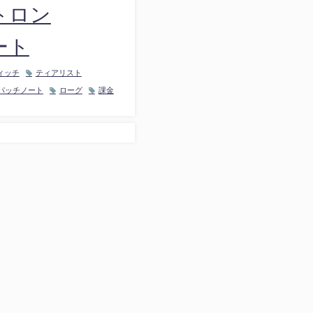
トロン
ート
ィッチ
ティアリスト
パッチノート
ローグ
課金