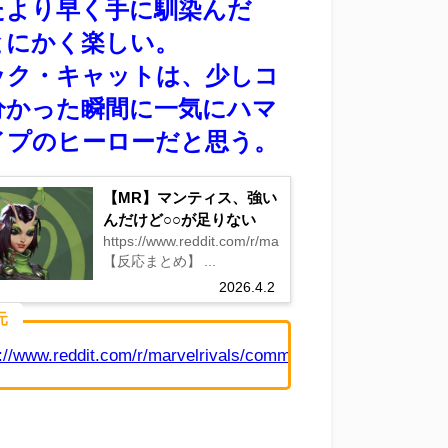
たより早く手に馴染んだ
とにかく楽しい。
ック・キャットは、少しコ
分かった瞬間に一気にハマ
イプのヒーローだと思う。
【MR】マンティス、強い
んだけど○○が足りない
https://www.reddit.com/r/marvelrivals/comments/1sa9
【反応まとめ】 ...
2026.4.2
元
://www.reddit.com/r/marvelrivals/comments/1spftzp/first_da