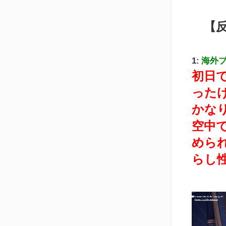
【
1:
海外
初日
った
かな
空中
めら
らし