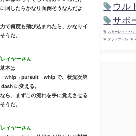
ウル
手に回したらかなり面倒そうなんだよ
サポ
動力で何度も飛び込まれたら、かなりイ
スカーレット・ウ
しそうだ。
デッドプール
プレイヤーさん
ら基本は
h→whip→pursuit→whip で、状況次第
dash に変える。
めなら、まずこの流れを手に覚えさせる
さそうだ。
プレイヤーさん