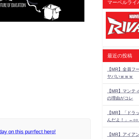
マーベルライバ
00:00
/
01:38
最近の投稿
【MR】全員フー
ヤバいｗｗｗ
【MR】マンテ
の理由がコレ
【MR】「ドラ
んだよ！」←○
day on this purrfect hero!
【MR】アイア