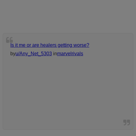
Is it me or are healers getting worse?
by
u/Any_Net_5303
in
marvelrivals