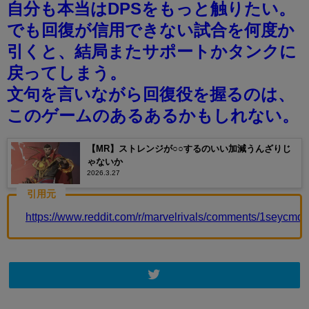
自分も本当はDPSをもっと触りたい。
でも回復が信用できない試合を何度か
引くと、結局またサポートかタンクに
戻ってしまう。
文句を言いながら回復役を握るのは、
このゲームのあるあるかもしれない。
【MR】ストレンジが○○するのいい加減うんざりじ
ゃないか
2026.3.27
引用元
https://www.reddit.com/r/marvelrivals/comments/1seycmq