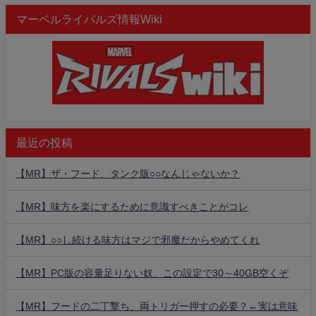
マーベルライバルズ情報Wiki
最近の投稿
【MR】ザ・フード、タンク版○○なんじゃないか？
【MR】味方を楽にするために意識すべきことがコレ
【MR】○○し続ける味方はマジで邪魔だからやめてくれ
【MR】PC版の容量足りない奴、この設定で30～40GB空くぞ
【MR】フードの二丁撃ち、両トリガー押すの必要？←実は意味