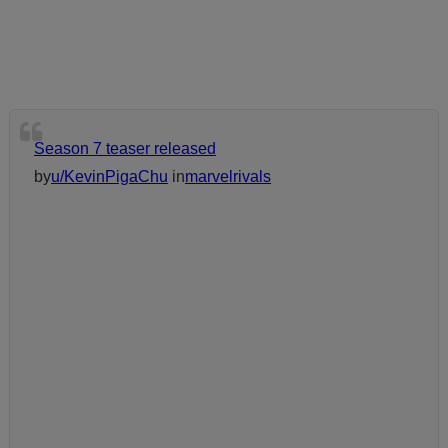
Season 7 teaser released
by
u/KevinPigaChu
in
marvelrivals