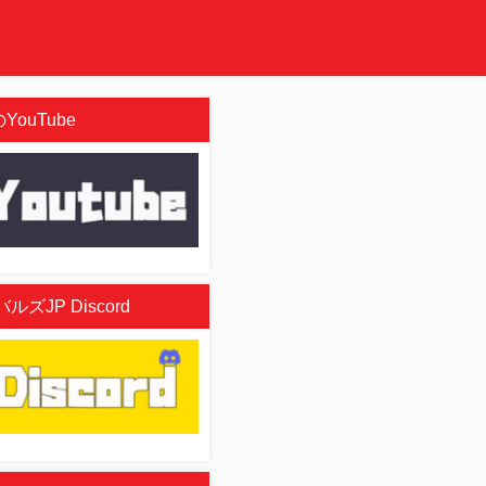
YouTube
ズJP Discord