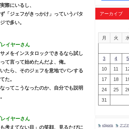
が実際にいるし、
アーカイブ
わず「ジェフがきっかけ」っていうパタ
マジで多い。
月
火
プレイヤーさん
「サメをインスタロックできるなら試し
3
4
」って言って始めたんだよ、俺。
10
11
1
づいたら、そのジェフを意地でバンする
ってた。
17
18
1
うなってこうなったのか、自分でも説明
24
25
2
い。
31
プレイヤーさん
eSports
アプ
何も考えてない目」の笑顔、見るたびに