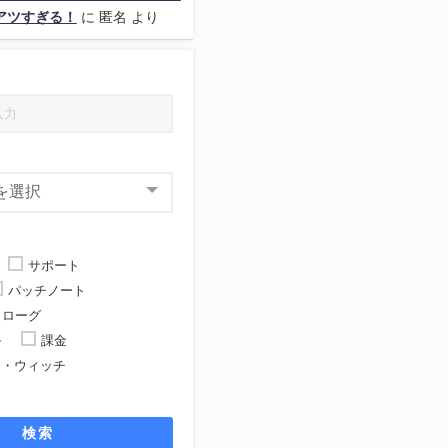
アツすぎる！
に
匿名
より
サポート
パッチノート
ローグ
ル
課金
ト・ウィッチ
ト
検索