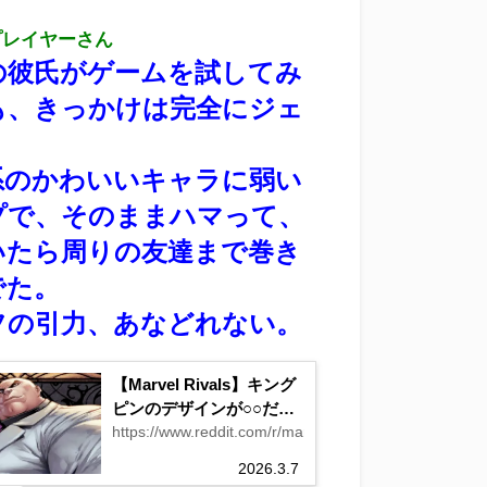
プレイヤーさん
の彼氏がゲームを試してみ
も、きっかけは完全にジェ
系のかわいいキャラに弱い
プで、そのままハマって、
いたら周りの友達まで巻き
でた。
フの引力、あなどれない。
【Marvel Rivals】キング
ピンのデザインが○○だっ
たら面白そうじゃね？
https://www.reddit.com/r/marvelrivals/comments/1rme
2026.3.7