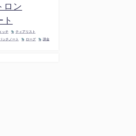
トロン
ート
ィッチ
ティアリスト
パッチノート
ローグ
課金