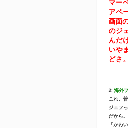
マー
アペ
画面
のジ
んだ
いや
どさ
2:
海外
これ、
ジェフ
だから
「かわ