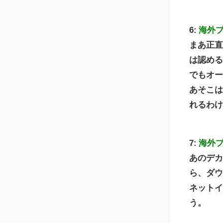
6:
海外
まあ正
は認め
でもオ
あそこ
れるわ
7:
海外
あのデ
ら、ダ
ネット
う。