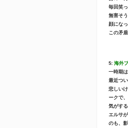
毎回笑
無害そ
顔にな
この矛
5:
海外
一時期は
最近つ
悲しい
ークで
気がす
エルサ
のも、