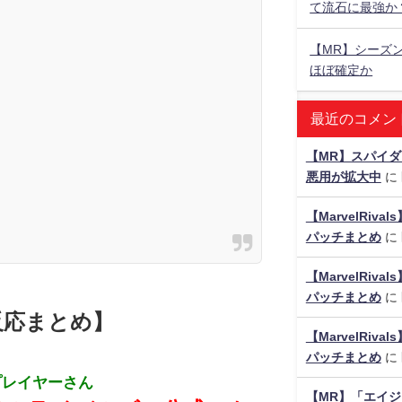
て流石に最強か
【MR】シーズ
ほぼ確定か
最近のコメン
【MR】スパイ
悪用が拡大中
に
【MarvelRiv
パッチまとめ
に
【MarvelRiv
パッチまとめ
に
反応まとめ】
【MarvelRiv
パッチまとめ
に
プレイヤーさん
【MR】「エイ