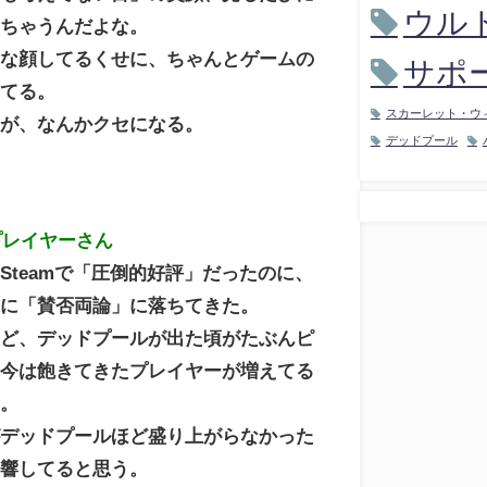
ウル
っちゃうんだよな。
うな顔してるくせに、ちゃんとゲームの
サポ
ってる。
スカーレット・ウ
盾が、なんかクセになる。
デッドプール
プレイヤーさん
Steamで「圧倒的好評」だったのに、
いに「賛否両論」に落ちてきた。
けど、デッドプールが出た頃がたぶんピ
、今は飽きてきたプレイヤーが増えてる
る。
がデッドプールほど盛り上がらなかった
影響してると思う。