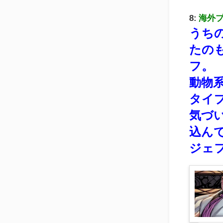
8:
海外
うち
たの
フ。
動物
タイ
気づ
込ん
ジェ