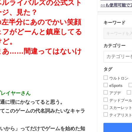
ベルライバルズの公式スト
○○も使用可能で
ージ、見た？
の左半分にあのでかい笑顔
キーワード
ェフがどーんと鎮座してる
けど。
カテゴリー
まあ……間違ってはないけ
。
タグ
ウルトロン
eSports
プレイヤーさん
アプデ
デッドプー
普通に理にかなってると思う。
スカーレッ
ってこのゲームの代名詞みたいなキャラ
ティアリス
。
いいから」ってだけでゲームを始めた知