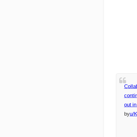
Collab
conti
out in
by
u/