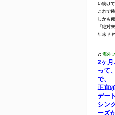
い続け
これで
しかも俺
「絶対
年末ド
7:
海外
2ヶ月
って
で、
正直
デー
シン
ーズ