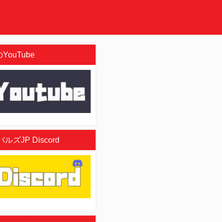
YouTube
ズJP Discord