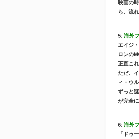
映画の
ら、流
5:
海外
エイジ
ロンのM
正直こ
ただ、
ィ・ウ
ずっと
が完全
6:
海外
「ドゥ