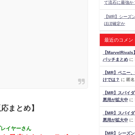
て流石に最強か
【MR】シーズ
ほぼ確定か
最近のコメン
【MarvelRiv
パッチまとめ
に
【MR】ペニー、
けでは？
に
匿名
【MR】スパイ
悪用が拡大中
に
反応まとめ】
【MR】スパイ
悪用が拡大中
に
プレイヤーさん
【MR】シーズン