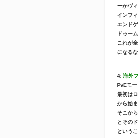
ーかヴ
インフィ
エンドゲ
ドゥーム
これが
になる
4:
海外
PvEモ
最初はロ
から始
そこか
とその
という