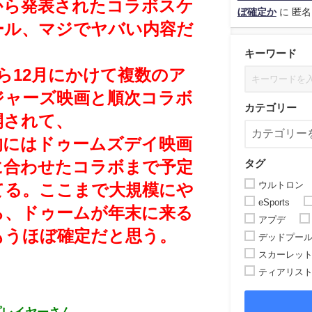
から発表されたコラボスケ
ぼ確定か
に
匿名
ール、マジでヤバい内容だ
。
キーワード
ら12月にかけて複数のア
ジャーズ映画と順次コラボ
カテゴリー
開されて、
的にはドゥームズデイ映画
タグ
に合わせたコラボまで予定
ウルトロン
てる。
ここまで大規模にや
eSports
ら、ドゥームが年末に来る
アプデ
もうほぼ確定だと思う。
デッドプー
スカーレッ
ティアリス
プレイヤーさん