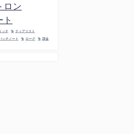
トロン
ート
ィッチ
ティアリスト
パッチノート
ローグ
課金