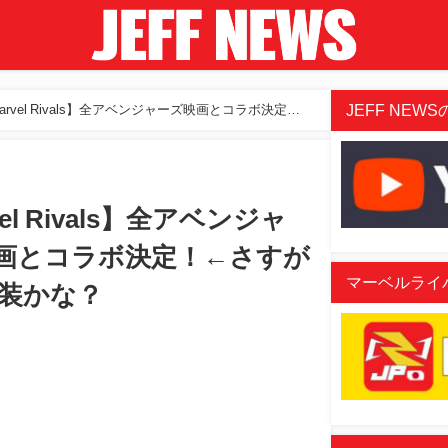
JEFF NEWSの
arvel Rivals】全アベンジャーズ映画とコラボ決定！
vel Rivals】全アベンジャ
画とコラボ決定！←さすが
マーベルライバル
実装かな？
oaded
:
/
4.84%