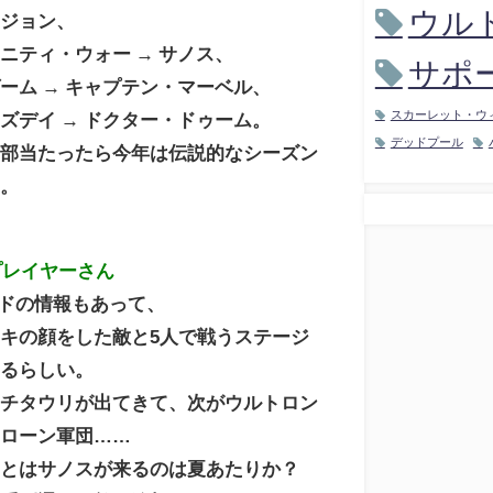
ウル
ィジョン、
ニティ・ウォー → サノス、
サポ
ーム → キャプテン・マーベル、
スカーレット・ウ
ズデイ → ドクター・ドゥーム。
デッドプール
全部当たったら今年は伝説的なシーズン
な。
プレイヤーさん
ードの情報もあって、
キの顔をした敵と5人で戦うステージ
まるらしい。
らチタウリが出てきて、次がウルトロン
ドローン軍団……
ことはサノスが来るのは夏あたりか？