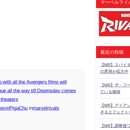
マーベルライバ
最近の投稿
【MR】スパイ
の悪用が拡大中
 with all the Avengers films will
【MR】ザ・フ
nue all the way till Doomsday comes
ている模様
 theaters
【MR】アイア
KevinPigaChu
in
marvelrivals
ぎるエフェクト
【MR】調整後