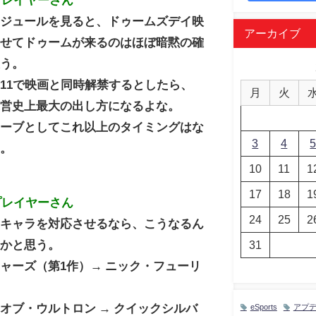
ケジュールを見ると、ドゥームズデイ映
アーカイブ
わせてドゥームが来るのはほぼ暗黙の確
思う。
11で映画と同時解禁するとしたら、
月
火
運営史上最大の出し方になるよな。
ムーブとしてこれ以上のタイミングはな
3
4
う。
10
11
1
17
18
1
プレイヤーさん
24
25
2
にキャラを対応させるなら、こうなるん
いかと思う。
31
ャーズ（第1作）→ ニック・フューリ
オブ・ウルトロン → クイックシルバ
eSports
アプ