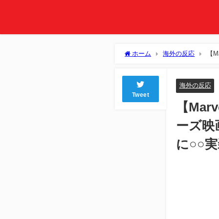
ホーム
海外の反応
【M
←さすがに○○実装かな？
海外の反応
Tweet
【Mar
ーズ映
に○○
L
Unmute
1