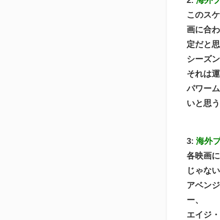
このス
画に合
定だと
シーズン
それは
パワー
いと思
3:
海外
各映画
じゃな
アベンジ
ー、
エイジ・