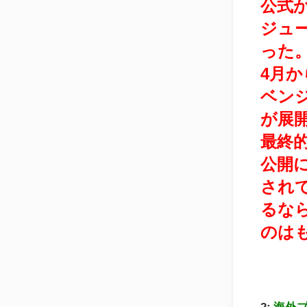
公式
ジュ
った
4月か
ベン
が展
最終
公開
され
るな
のは
2:
海外