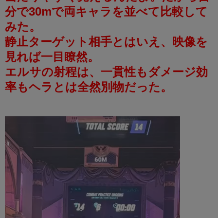
分で30mで両キャラを並べて比較して
みた。
静止ターゲット相手とはいえ、映像を
見れば一目瞭然。
エルサの射程は、一貫性もダメージ効
率もヘラとは全然別物だった。