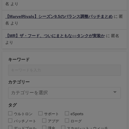
名
より
【MarvelRivals】シーズン9.5のバランス調整パッチまとめ
に
匿
名
より
【MR】ザ・フード、ついにまともな○○タンクが実装か
に
匿名
より
キーワード
カテゴリー
タグ
ウルトロン
サポート
eSports
パッチノート
アプデ
ローグ
デッドプール
課金
スカーレット・ウィッチ