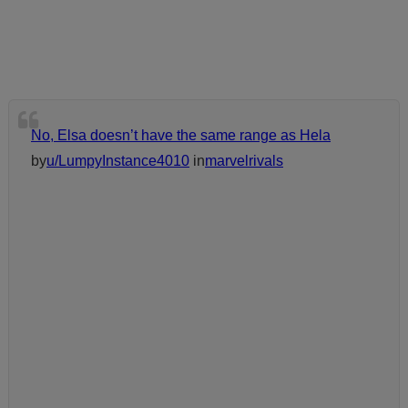
No, Elsa doesn’t have the same range as Hela
by
u/LumpyInstance4010
in
marvelrivals