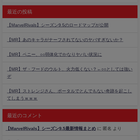
最近の投稿
【MarvelRivals】シーズン9.5のロードマップが公開
【MR】あのキャラがナーフされてないのヤバすぎないか？
【MR】ペニー、○○弱体化でかなりヤバい状況に
【MR】ザ・フードのウルト、火力低くない？←○○としては強い
ぞ
【MR】ストレンジさん、ポータルでとんでもない奇跡を起こし
てしまうｗｗｗ
最近のコメント
【MarvelRivals】シーズン9.5最新情報まとめ
に
匿名
より