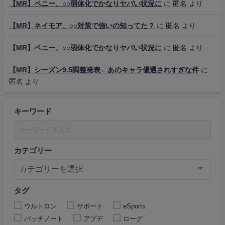
【MR】ペニー、○○弱体化でかなりヤバい状況に
に
匿名
より
【MR】ネイモア、○○対策で強いの知ってた？
に
匿名
より
【MR】ペニー、○○弱体化でかなりヤバい状況に
に
匿名
より
【MR】シーズン9.5調整発表←あのキャラ優遇されすぎな件
に
匿名
より
キーワード
カテゴリー
タグ
ウルトロン
サポート
eSports
パッチノート
アプデ
ローグ