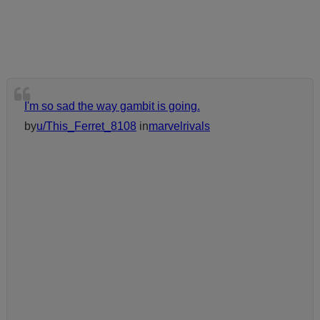
I'm so sad the way gambit is going.
by
u/This_Ferret_8108
in
marvelrivals