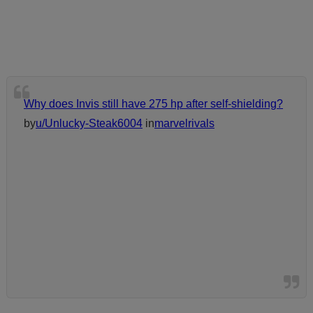
Why does Invis still have 275 hp after self-shielding?
by
u/Unlucky-Steak6004
in
marvelrivals