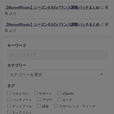
【MarvelRivals】シーズン9.5のバランス調整パッチまとめ
に
匿
名
より
【MarvelRivals】シーズン9.5のバランス調整パッチまとめ
に
匿
名
より
キーワード
カテゴリー
タグ
ウルトロン
サポート
eSports
パッチノート
アプデ
ローグ
デッドプール
課金
スカーレット・ウィッチ
ティアリスト