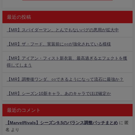
最近の投稿
【MR】スパイダーマン、とんでもないバグの悪用が拡大中
【MR】ザ・フード、実装前に○○が強化されている模様
【MR】アイアン・フィスト新衣装、最高過ぎるエフェクトを獲
得してしまう
【MR】調整後ワンダ、○○できるようになって流石に最強か？
【MR】シーズン10新キャラ、あのキャラでほぼ確定か
最近のコメント
【MarvelRivals】シーズン9.5のバランス調整パッチまとめ
に
匿
名
より