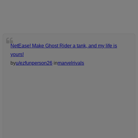
NetEase! Make Ghost Rider a tank, and my life is
yours!
by
u/ezfunperson26
in
marvelrivals