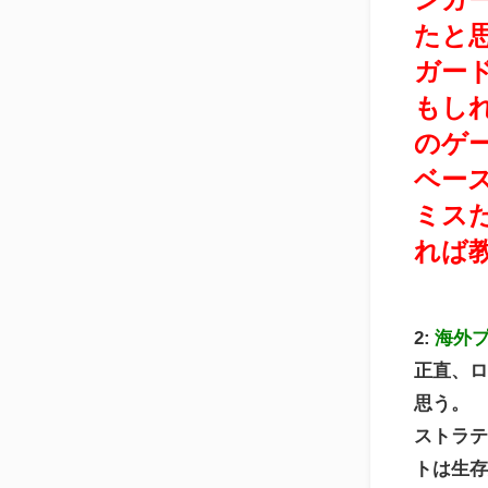
たと
ガー
もし
のゲ
ベー
ミス
れば
2:
海外
正直、
思う。
ストラ
トは生