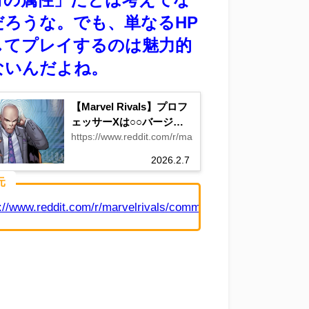
だろうな。
でも、単なるHP
してプレイするのは魅力的
ないんだよね。
【Marvel Rivals】プロフ
ェッサーXは○○バージョ
ンで実装してほしい
https://www.reddit.com/r/marvelrivals/comments/1qxi
2026.2.7
元
://www.reddit.com/r/marvelrivals/comments/1r8gjbg/in_this