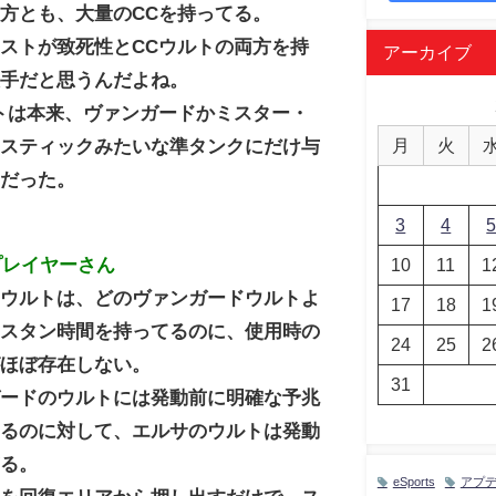
方とも、大量のCCを持ってる。
ストが致死性とCCウルトの両方を持
アーカイブ
悪手だと思うんだよね。
トは本来、ヴァンガードかミスター・
月
火
タスティックみたいな準タンクにだけ与
きだった。
3
4
プレイヤーさん
10
11
1
のウルトは、どのヴァンガードウルトよ
17
18
1
いスタン時間を持ってるのに、使用時の
24
25
2
がほぼ存在しない。
31
ガードのウルトには発動前に明確な予兆
あるのに対して、エルサのウルトは発動
ぎる。
eSports
アプ