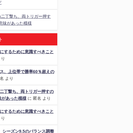
ぞ
の二丁撃ち、両トリガー押す
意味があった模様
ト
楽にするために意識すべきこと
より
ス、上位帯で勝率60％超えの
名
より
の二丁撃ち、両トリガー押すの
味があった模様
に
匿名
より
楽にするために意識すべきこと
より
als】シーズン9.5のバランス調整