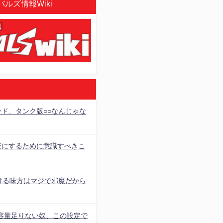
ルズ情報Wiki
ード、タンク版○○なんじゃな
楽にするために意識すべきこ
続ける味方はマジで邪魔だから
の容量足りない奴、この設定で