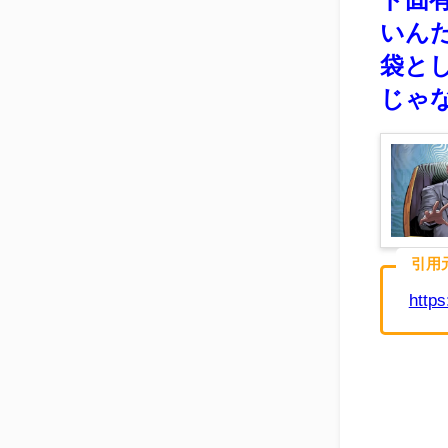
いん
袋と
じゃ
引用
https