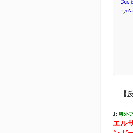
Dueli
by
u/a
【
1:
海外
エル
ンガ