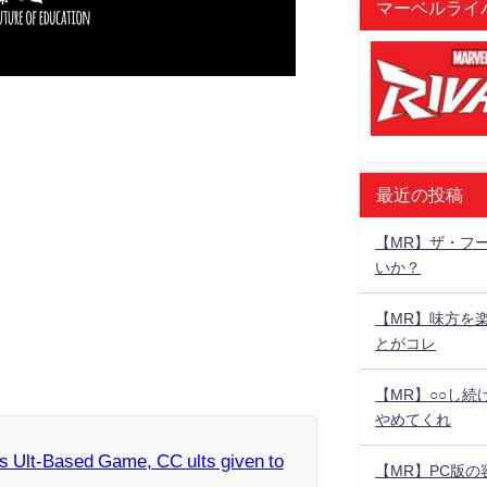
マーベルライバ
最近の投稿
【MR】ザ・フ
いか？
【MR】味方を
とがコレ
【MR】○○し
やめてくれ
is Ult-Based Game, CC ults given to
【MR】PC版