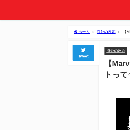
ホーム
海外の反応
【M
たよな
海外の反応
Tweet
【Mar
トって