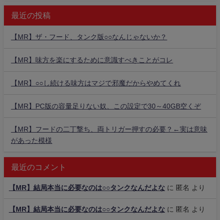
最近の投稿
【MR】ザ・フード、タンク版○○なんじゃないか？
【MR】味方を楽にするために意識すべきことがコレ
【MR】○○し続ける味方はマジで邪魔だからやめてくれ
【MR】PC版の容量足りない奴、この設定で30～40GB空くぞ
【MR】フードの二丁撃ち、両トリガー押すの必要？←実は意味
があった模様
最近のコメント
【MR】結局本当に必要なのは○○タンクなんだよな
に
匿名
より
【MR】結局本当に必要なのは○○タンクなんだよな
に
匿名
より