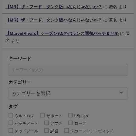
【MR】ザ・フード、タンク版○○なんじゃないか？
に
匿名
より
【MR】ザ・フード、タンク版○○なんじゃないか？
に
匿名
より
【MarvelRivals】シーズン9.5のバランス調整パッチまとめ
に
匿
名
より
キーワード
カテゴリー
タグ
ウルトロン
サポート
eSports
パッチノート
アプデ
ローグ
デッドプール
課金
スカーレット・ウィッチ