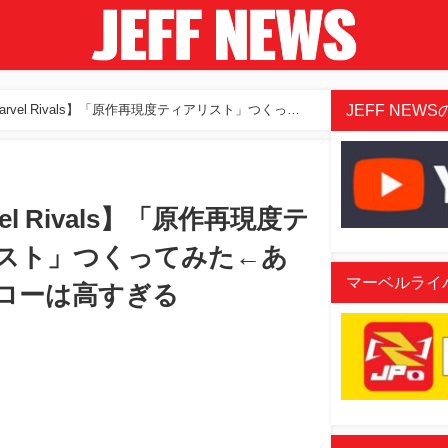
JEFF NEWSの
arvel Rivals】「原作再現度ティアリスト」つくって
vel Rivals】「原作再現度テ
スト」つくってみた←あ
マーベルライバル
ローは高すぎる
aded
:
/
07%