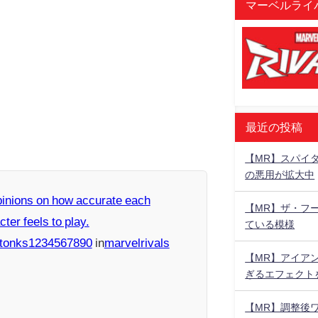
マーベルライバ
最近の投稿
【MR】スパイ
の悪用が拡大中
inions on how accurate each
【MR】ザ・フ
ter feels to play.
ている模様
stonks1234567890
in
marvelrivals
【MR】アイア
ぎるエフェクト
【MR】調整後