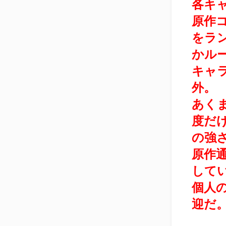
各キ
原作
をラ
かル
キャ
外。
あく
度だ
の強
原作
して
個人
迎だ