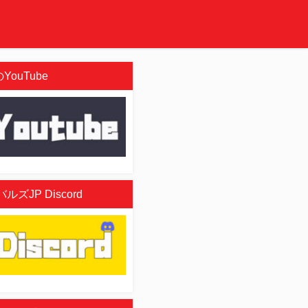
YouTube
ズJP Discord