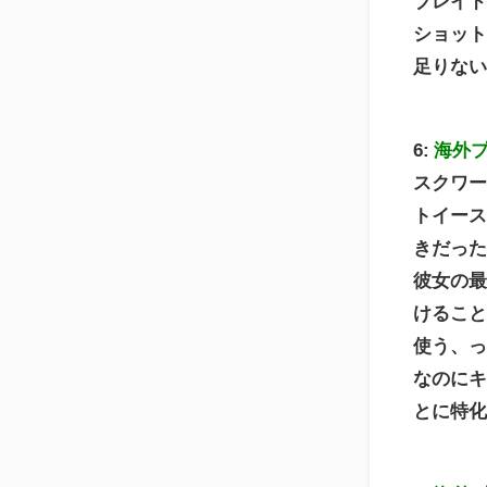
ブレイ
ショッ
足りな
6:
海外
スクワ
トイー
きだっ
彼女の
けるこ
使う、
なのに
とに特