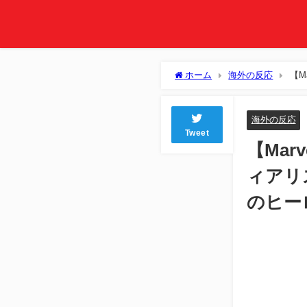
ホーム
海外の反応
【M
みた←あのヒーローは高すぎる
海外の反応
Tweet
【Mar
ィアリ
のヒー
Lo
Unmute
9.