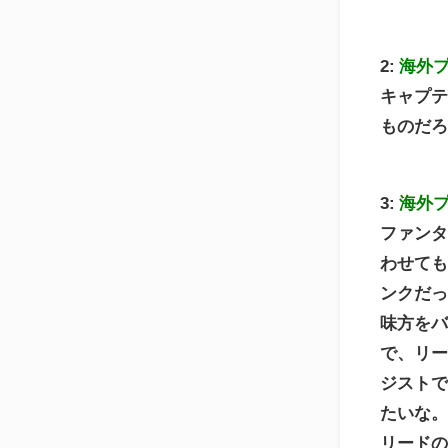
2:
海外
キャプ
ものだ
3:
海外
ファン
わせて
ンクだ
味方を
で、リ
ジスト
たいな
リード