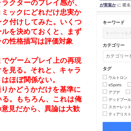
ャラクターのプレイ感が、
が実装か
に
匿名
コミックにどれだけ忠実か
ンク付けしてみた。
いくつ
キーワード
ールを決めておくと、まず
ラの性格描写は評価対象
カテゴリー
までゲームプレイ上の再現
タグ
けを見る。
それと、キャラ
ウルトロン
さはほぼ関係ない。
eSports
通りかどうかだけを基準に
アプデ
いる。
もちろん、これは俺
デッドプー
スカーレッ
の意見だから、異論は大歓
ティアリス
。