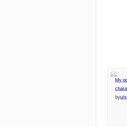
My op
charac
by
u/