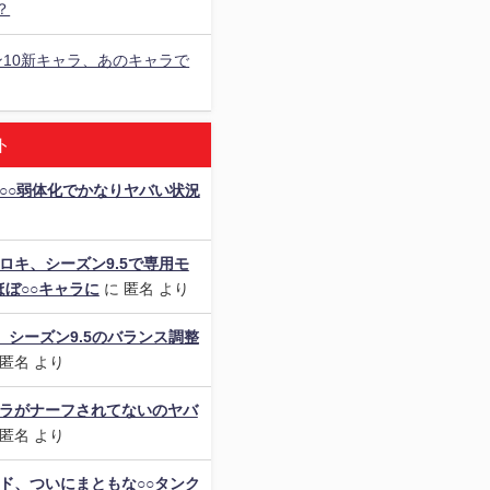
？
ン10新キャラ、あのキャラで
ト
○○弱体化でかなりヤバい状況
ロキ、シーズン9.5で専用モ
ぼ○○キャラに
に
匿名
より
als】シーズン9.5のバランス調整
匿名
より
ャラがナーフされてないのヤバ
匿名
より
ド、ついにまともな○○タンク