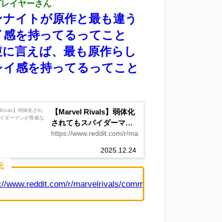
プレイヤーさん
ンナイトが原作と最も違う
イ感を持ってるってこと
逆に言えば、最も原作らし
レイ感を持ってるってこと
。
【Marvel Rivals】弱体化
されてもスパイダーマン
が脅威な理由ｗｗｗ
https://www.reddit.com/r/marvelrivals/comments/1pu
2025.12.24
元
s://www.reddit.com/r/marvelrivals/comments/1q7t5wo/my_op