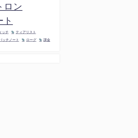
トロン
ート
ィッチ
ティアリスト
パッチノート
ローグ
課金