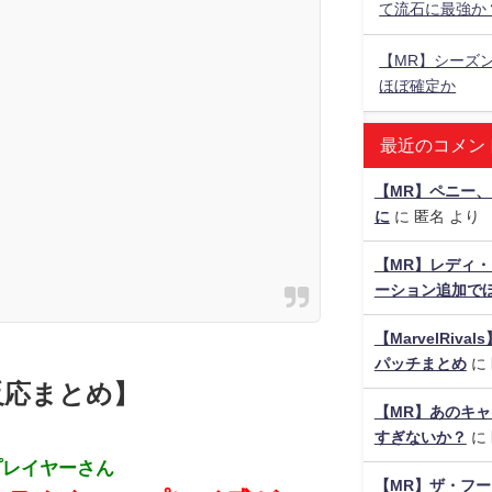
て流石に最強か
【MR】シーズ
ほぼ確定か
最近のコメン
【MR】ペニー、
に
に
匿名
より
【MR】レディ・
ーション追加でほ
【MarvelRiv
パッチまとめ
に
反応まとめ】
【MR】あのキ
すぎないか？
に
プレイヤーさん
【MR】ザ・フー