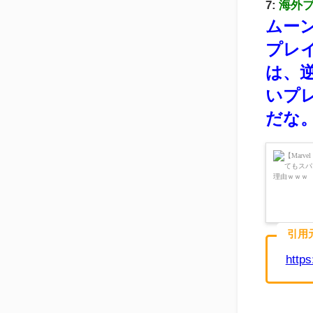
7:
海外
ムー
プレ
は、
いプ
だな
引用
http