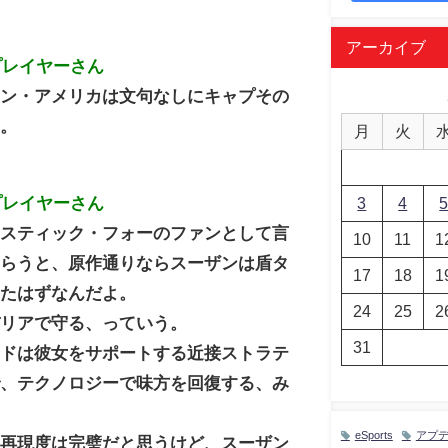
アーカイブ
プレイヤーさん
テン・アメリカは文句なしにキャプその
ろ。
月
火
プレイヤーさん
3
4
タスティック・フォーのファンとして言
10
11
1
もらうと、原作通りならスーザンは盾タ
17
18
1
ったはずなんだよ。
24
25
2
バリアで守る、っていう。
31
ードは彼女をサポートする近接ストラテ
で、テクノロジーで味方を回復する、み
。
eSports
アプ
の再現度は完璧だと思うけど、スーザン