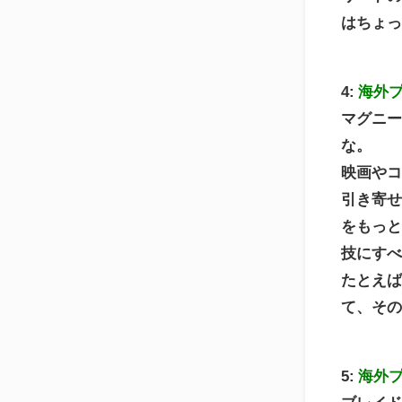
はちょ
4:
海外
マグニ
な。
映画や
引き寄
をもっ
技にす
たとえ
て、そ
5:
海外