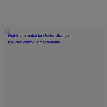
Nightmare match for Doctor Strange
by
u/NotBounty7
in
marvelrivals