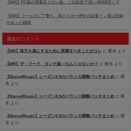
【MR】PC版の容量足りない奴、この設定で30～40GB空くぞ
【MR】フードの二丁撃ち、両トリガー押すの必要？←実は意味
があった模様
最近のコメント
【MR】味方を楽にするために意識すべきことがコレ
に
匿名
より
【MR】ザ・フード、タンク版○○なんじゃないか？
に
匿名
より
【MarvelRivals】シーズン9.5のバランス調整パッチまとめ
に
匿
名
より
【MarvelRivals】シーズン9.5のバランス調整パッチまとめ
に
匿
名
より
【MarvelRivals】シーズン9.5のバランス調整パッチまとめ
に
匿
名
より