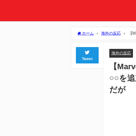
ホーム
海外の反応
【M
思うんだが
海外の反応
Tweet
【Mar
○○を
だが
Lo
Unmute
9.