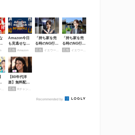
な
Amazon今日
「持ち家を売
「持ち家を売
て
も見逃せな
る時のNG行
る時のNG行
0％
い！80%OFF
為」知ってる
為」知ってる
広告
広告
広告
n
Amazon
イエウール
イエウール
以上が続々登
だけで得する
だけで得する
A
場
事とは
事とは
本気
】
【80年代洋
ル
楽】無料配信
無
中！Rチャン
広告
Rチャンネル
Rチャンネル
ネルなら登録
不要！
Recommended by