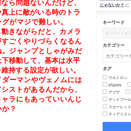
離なら問題ないんだけど、
じゃないか？
に
や真上に敵がいる時のトラ
ングがマジで難しい。
キーワード
も動きながらだと、カメラ
がすごくやりづらくなるん
カテゴリー
ね。
ジャンプとしゃがみだ
上下移動して、基本は水平
タグ
を維持する設定が欲しい。
ウルトロン
イダーマンやヴェノムには
eSports
アシストがあるんだから、
アプデ
キャラにもあっていいんじ
デッドプー
スカーレッ
いか？
ティアリス