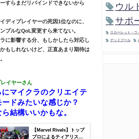
キーすらまだリバインドできないから
ウル
サポ
イディプレイヤーの死因1位なのに、
ンプルなQoL変更すら来てない。
スカーレット・ウ
ャラに影響する分、もしかしたら対応し
デッドプール
るかもしれないけど、正直あまり期待は
い。
プレイヤーさん
るにマイクラのクリエイテ
モードみたいな感じか？
なら結構いいかもな。
【Marvel Rivals】トップ
プロによるティアリスト