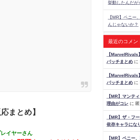
挙動したんだが
【MR】ペニー
んじゃないか？
最近のコメン
【MarvelRiv
パッチまとめ
に
【MarvelRiv
パッチまとめ
に
【MR】マンティ
理由がコレ
に
匿
反応まとめ】
【MR】ザ・フー
依存キャラにな
プレイヤーさん
【MR】ペニー、