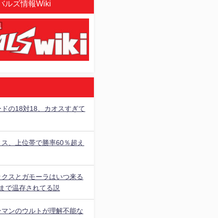
ルズ情報Wiki
ドの18対18、カオスすぎて
ィス、上位帯で勝率60％超え
ックスとガモーラはいつ来る
○まで温存されてる説
ンマンのウルトが理解不能な