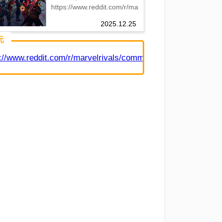
公開←あのキャラだけお
https://www.reddit.com/r/marvelrivals/comments/1pun
かしくない？
2025.12.25
元
://www.reddit.com/r/marvelrivals/comments/1q4rqjh/can_we_