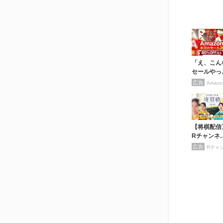
「え、こん
セールやっ
たの？」8
広告
Amazo
OFF以上が
続々登場！
mazonの
が...
【将棋配信
Rチャンネ
で清麗戦を
広告
料配信！