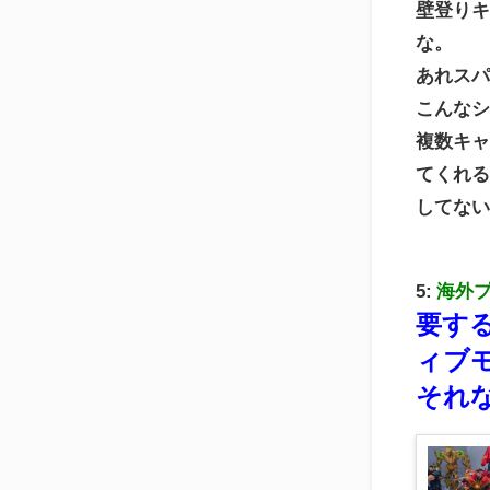
壁登り
な。
あれスパ
こんなシ
複数キ
てくれ
してな
5:
海外
要す
ィブ
それ