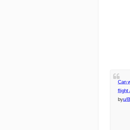
Can w
flight
by
u/B