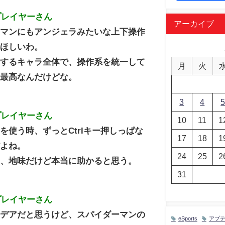
プレイヤーさん
アーカイブ
ンマンにもアンジェラみたいな上下操作
てほしいわ。
行するキャラ全体で、操作系を統一して
月
火
ら最高なんだけどな。
3
4
プレイヤーさん
10
11
1
を使う時、ずっとCtrlキー押しっぱな
17
18
1
だよね。
24
25
2
更、地味だけど本当に助かると思う。
31
プレイヤーさん
イデアだと思うけど、スパイダーマンの
eSports
アプ