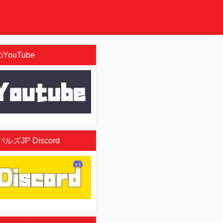
YouTube
ズJP Discord