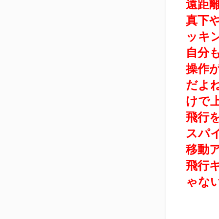
遠距
真下
ッキ
自分
操作
だよ
けで
飛行
スパ
移動
飛行
ゃな