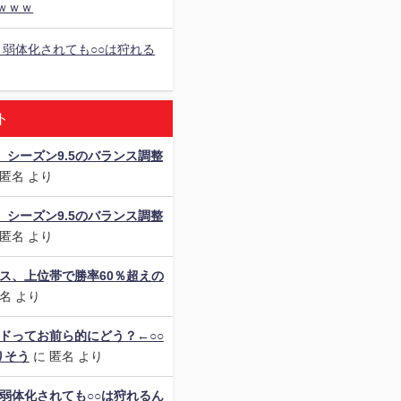
ｗｗｗ
、弱体化されても○○は狩れる
ト
als】シーズン9.5のバランス調整
匿名
より
als】シーズン9.5のバランス調整
匿名
より
ス、上位帯で勝率60％超えの
名
より
ドってお前ら的にどう？←○○
りそう
に
匿名
より
弱体化されても○○は狩れるん