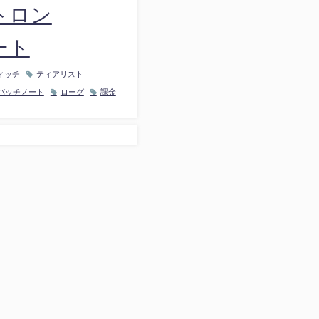
トロン
ート
ィッチ
ティアリスト
パッチノート
ローグ
課金