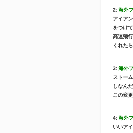
2:
海外
アイア
をつけ
高速飛
くれた
3:
海外
ストーム
しなん
この変
4:
海外
いいア