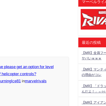
マーベルライバ
最近の投稿
【MR】全員フー
ヤバいｗｗｗ
e please get an option for level
【MR】マンテ
 / helicopter controls?
の理由がコレ
urningIce81
in
marvelrivals
【MR】「ドラ
んだよ！」←○
【MR】アイア