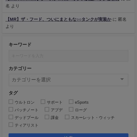
名
より
【MR】ザ・フード、ついにまともな○○タンクが実装か
に
匿名
より
キーワード
カテゴリー
タグ
ウルトロン
サポート
eSports
パッチノート
アプデ
ローグ
デッドプール
課金
スカーレット・ウィッチ
ティアリスト