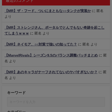
最近のコメント
【MR】ザ・フード、ついにまともな○○タンクが実装か
に
匿名
より
【MR】ストレンジさん、ポータルでとんでもない奇跡を起こし
てしまうｗｗｗ
に
匿名
より
【MR】ネイモア、○○対策で強いの知ってた？
に
匿名
より
【MarvelRivals】シーズン9.5のバランス調整パッチまとめ
に
匿
名
より
【MR】あのキャラがナーフされてないのヤバすぎないか？
に
匿
名
より
キーワード