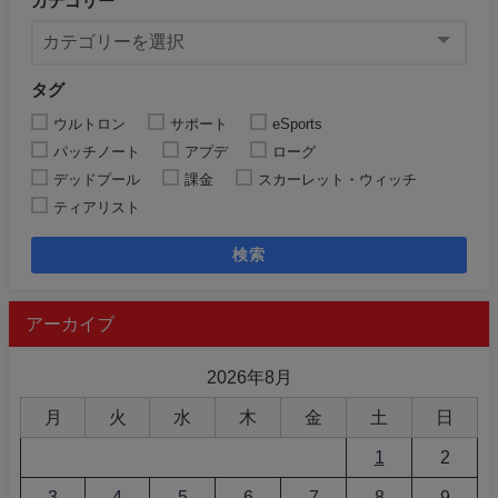
カテゴリー
タグ
ウルトロン
サポート
eSports
パッチノート
アプデ
ローグ
デッドプール
課金
スカーレット・ウィッチ
ティアリスト
検索
アーカイブ
2026年8月
月
火
水
木
金
土
日
1
2
3
4
5
6
7
8
9