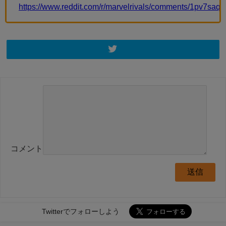
https://www.reddit.com/r/marvelrivals/comments/1pv7saq
コメント
Twitterでフォローしよう