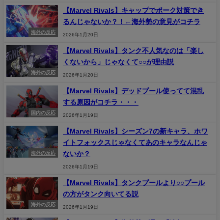
【Marvel Rivals】キャップでポーク対策でき
るんじゃないか？！←海外勢の意見がコチラ
海外の反応
2026年1月20日
【Marvel Rivals】タンク不人気なのは「楽し
くないから」じゃなくて○○が理由説
海外の反応
2026年1月20日
【Marvel Rivals】デッドプール使ってて混乱
する原因がコチラ・・・
国内の反応
2026年1月19日
【Marvel Rivals】シーズン7の新キャラ、ホワ
イトフォックスじゃなくてあのキャラなんじゃ
ないか？
海外の反応
2026年1月19日
【Marvel Rivals】タンクプールより○○プール
の方がタンク向いてる説
海外の反応
2026年1月19日