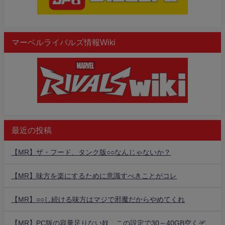
マーベルライバルズ情報Wiki
最近の投稿
【MR】ザ・フード、タンク版○○なんじゃないか？
【MR】味方を楽にするために意識すべきことがコレ
【MR】○○し続ける味方はマジで邪魔だからやめてくれ
【MR】PC版の容量足りない奴、この設定で30～40GB空くぞ