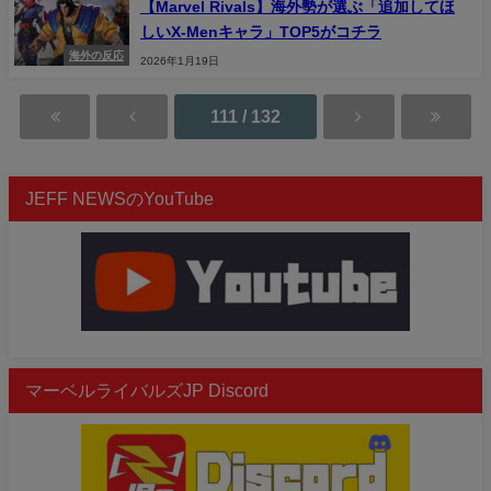
【Marvel Rivals】海外勢が選ぶ「追加してほ
しいX-Menキャラ」TOP5がコチラ
海外の反応
2026年1月19日
111 / 132
JEFF NEWSのYouTube
マーベルライバルズJP Discord